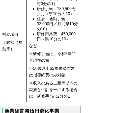
村3分の1）
研修手当 189,500円
／月（県10分の10）
住居・通勤手当
33,000円／月（県10分
の10）
研修用具費 450,000
補助項目
円（県10分の10）
上限額（補
など
助率）
※研修手当は、令和6年11
月現在の額
※50歳以上65歳未満の方
は指導経費のみ対象
※収入のある二親等以内の
親族と生計を一にする場合
は、研修手当は2分の1
漁業経営開始円滑化事業