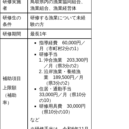
研修実施
鳥取県内の漁業協同組合、
者
漁業組合、漁業経営体
研修生の
研修する漁業について未経
条件
験の方
研修期間
最長1年
指導経費 60,000円／
月（市町村2分の1）
研修手当
沖合漁業 203,300円
／月（県3分の2）
沿岸漁業・養殖漁
業 189,500円／月
補助項目
（県3分の2）
上限額
住居・通勤手当
33,000円／月（県10分
（補助
の10）
率）
研修用具費 30,000円
（県10分の10）
など
※研修手当は、令和6年11月