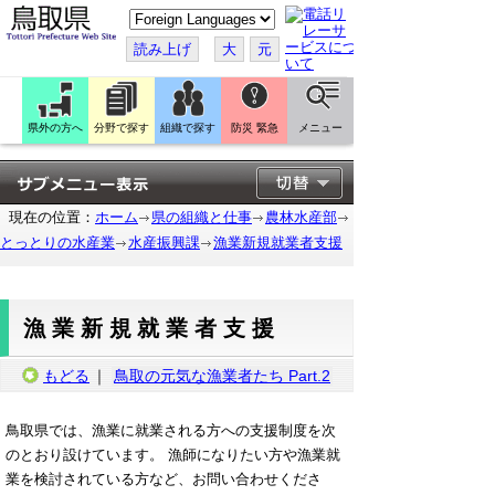
こ
の
ペ
読み上げ
大
元
ー
ジ
を
翻
訳
県外の方へ
分野で探す
組織で探す
防災 緊急
メニュー
す
る
現在の位置：
ホーム
県の組織と仕事
農林水産部
とっとりの水産業
水産振興課
漁業新規就業者支援
漁業新規就業者支援
もどる
｜
鳥取の元気な漁業者たち Part.2
鳥取県では、漁業に就業される方への支援制度を次
のとおり設けています。 漁師になりたい方や漁業就
業を検討されている方など、お問い合わせくださ