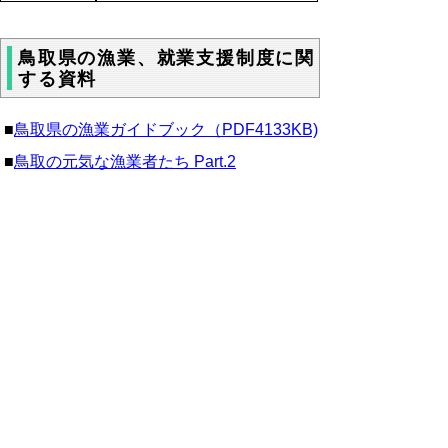
鳥取県の漁業、就業支援制度に関
する資料
■
鳥取県の漁業ガイドブック（PDF4133KB)
■
鳥取の元気な漁業者たち Part.2
※PDFをご覧頂くにはア
クロバットリーダーが必要
です。
お持ちでない方は
こちらからダウンロ
ード
してください。
漁業就業相談先
鳥取県の沿海漁業協同組合と水産関係団体で