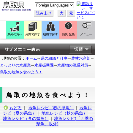
こ
の
ペ
読み上げ
大
元
ー
ジ
を
翻
訳
県外の方へ
分野で探す
組織で探す
防災 緊急
メニュー
す
る
現在の位置：
ホーム
県の組織と仕事
農林水産部
とっとりの水産業
水産振興課
水産物の流通対策
鳥取の地魚を食べよう！
鳥取の地魚を食べよう！
もどる
｜
地魚レシピ（春の県魚）
｜
地魚レ
シピ（夏の県魚）
｜
地魚レシピ（秋の県魚）
｜
地魚レシピ（冬の県魚）
｜
地魚レシピ(「四季の
県魚」以外)