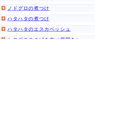
ノドグロの煮つけ
ハタハタの煮つけ
ハタハタのエスカベッシュ
シロギスのさばき方（背開き）
シロギスの天ぷら
サザエのさばき方
サザエのバターソテー
シロイカのさばき方
シロイカのポン酢炒め
シロイカの刺身
シロイカの糀漬け
イワガキのむき方
イワガキのアヒージョ