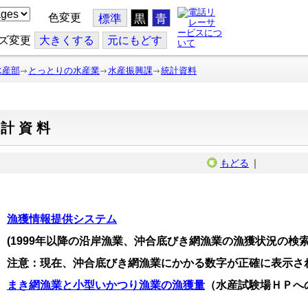
色変更
標準
黒
青
ズ変更
大
きくする
元
にもどす
水産部
とっとりの水産業
水産振興課
統計資料
統計資料
もどる
｜
漁獲情報提供システム
1999年以降の沿岸漁業、沖合底びき網漁業の漁獲状況の検
注意：
現在、沖合底びき網漁業にかかる数字が正確に表示さ
◆
まき網漁業と小型いかつり漁業の漁獲量
（水産試験場ＨＰへ