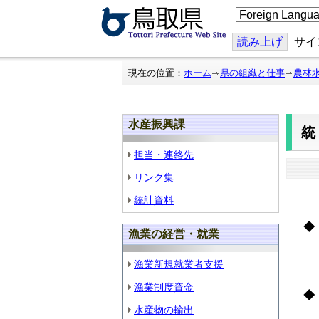
こ
の
ペ
ー
読み上げ
サイ
ジ
を
翻
現在の位置：
ホーム
県の組織と仕事
農林
訳
す
る
水産振興課
担当・連絡先
リンク集
統計資料
◆
漁業の経営・就業
(
漁業新規就業者支援
漁業制度資金
水産物の輸出