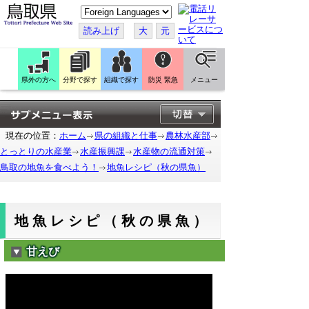
こ
の
ペ
読み上げ
大
元
ー
ジ
を
翻
訳
県外の方へ
分野で探す
組織で探す
防災 緊急
メニュー
す
る
現在の位置：
ホーム
県の組織と仕事
農林水産部
とっとりの水産業
水産振興課
水産物の流通対策
鳥取の地魚を食べよう！
地魚レシピ（秋の県魚）
地魚レシピ（秋の県魚）
甘えび