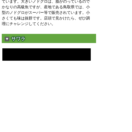
ています。大きいノドグロは、脂がのっているので
かなりの高級魚ですが、産地である鳥取県では、小
型のノドグロがスーパー等で販売されています。小
さくても味は抜群です。店頭で見かけたら、ぜひ調
理にチャレンジしてください。
サワラ
「サワラの西京漬け」
クセがなく、脂ののったものはとても美味しいで
す。肉質はやや柔らかく、身割れしやすいため、さ
ばく時は優しく丁寧に扱います。白みそのうま味と
サワラのうま味が組み合わさり、奥深い味わいが楽