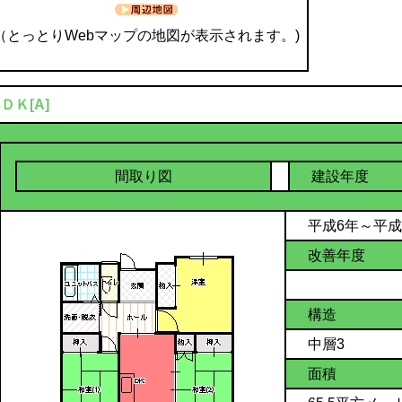
（とっとりWebマップの地図が表示されます。)
3ＤＫ[A]
間取り図
建設年度
平成6年～平成
改善年度
構造
中層3
面積