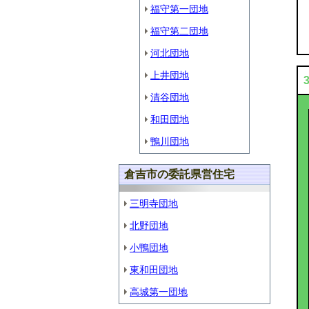
福守第一団地
福守第二団地
河北団地
上井団地
清谷団地
和田団地
鴨川団地
倉吉市の委託県営住宅
三明寺団地
北野団地
小鴨団地
東和田団地
高城第一団地