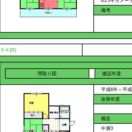
65.5平方メー
備考
3ＤＫ[B]
間取り図
建設年度
平成6年～平成
改善年度
構造
中層3