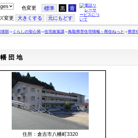
色変更
標準
黒
青
ズ変更
大
きくする
元
にもどす
環境部
くらしの安心局
住宅政策課
鳥取県営住宅情報－県住ねっと
県営
八幡団地
住所：倉吉市八幡町3320