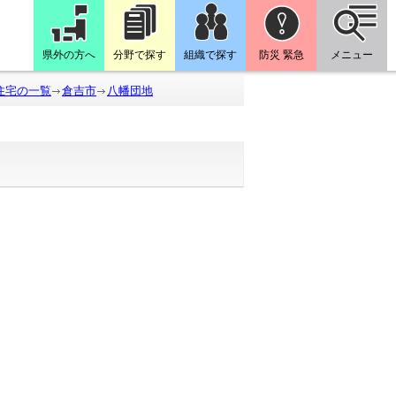
県外の方へ
分野で探す
組織で探す
防災 緊急
メニュー
住宅の一覧
倉吉市
八幡団地