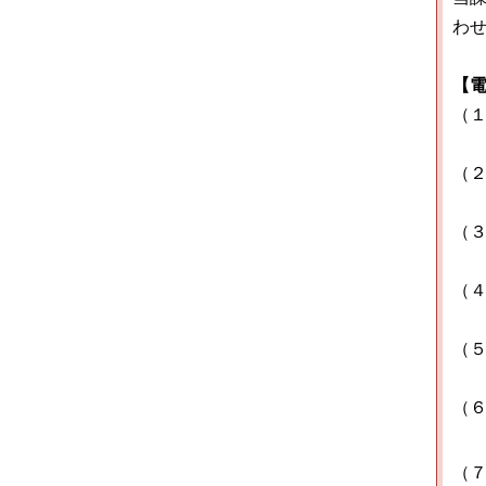
わ
【
（
管
（
管
（
企
（
企
（
建
（
建
（