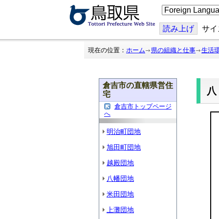
こ
の
ペ
ー
読み上げ
サイ
ジ
を
翻
現在の位置：
ホーム
県の組織と仕事
生活
訳
す
る
倉吉市の直轄県営住
宅
倉吉市トップページ
へ
明治町団地
旭田町団地
越殿団地
八幡団地
米田団地
上灘団地