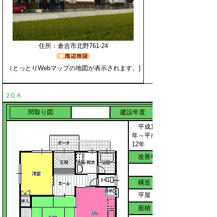
住所：倉吉市北野761-24
（とっとりWebマップの地図が表示されます。)
2ＤＫ
間取り図
建設年度
平成11
年～平成
12年
改善年度
構造
平屋
面積