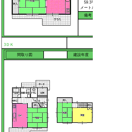
59.3平方
メートル
備考
3ＤＫ
間取り図
建設年度