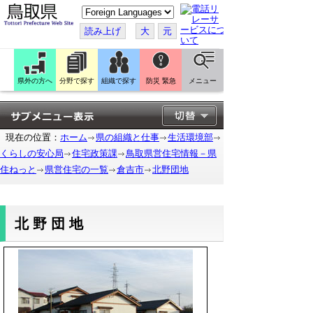
こ
の
ペ
読み上げ
大
元
ー
ジ
を
翻
訳
県外の方へ
分野で探す
組織で探す
防災 緊急
メニュー
す
る
現在の位置：
ホーム
県の組織と仕事
生活環境部
くらしの安心局
住宅政策課
鳥取県営住宅情報－県
住ねっと
県営住宅の一覧
倉吉市
北野団地
北野団地