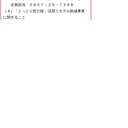
企画担当 ０８５７－２６－７３９８
（４）「とっとり匠の技」活用リモデル助成事業
に関すること
企画担当 ０８５７－２６－７３９８
（５）建築基準法、建築士法に関すること
建築指導室 ０８５７－２６－７３９１
（６）福祉のまちづくり条例に関すること
建築指導室 ０８５７－２６－７３９１
（７）住宅・建築物の耐震に関すること
建築指導室 ０８５７－２６－７６９７
【ファクシミリ】
住宅政策課共通 ０８５７－２６－８１１３
▲ページ上部に戻る
と
個人情報保護
|
リンクについて
|
著作権に
り
ついて
|
アクセシビリティ
ネ