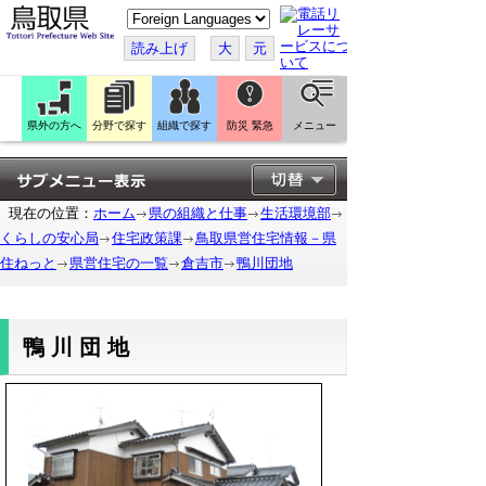
こ
の
ペ
読み上げ
大
元
ー
ジ
を
翻
訳
県外の方へ
分野で探す
組織で探す
防災 緊急
メニュー
す
る
現在の位置：
ホーム
県の組織と仕事
生活環境部
くらしの安心局
住宅政策課
鳥取県営住宅情報－県
住ねっと
県営住宅の一覧
倉吉市
鴨川団地
鴨川団地