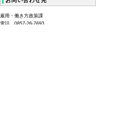
お問い合わせ先
雇用・働き方政策課
電話 0857-26-7693
FAX：0857-26-8169
とっとり産業人材育成支援サイト「とっとりstep」
（外部リンク）
鳥取県立ハローワーク