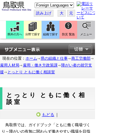
こ
の
ペ
読み上げ
大
元
ー
ジ
を
翻
訳
県外の方へ
分野で探す
組織で探す
防災 緊急
メニュー
す
る
現在の位置：
ホーム
県の組織と仕事
商工労働部
雇用人材局
雇用・働き方政策課
障がい者の就労支
援
とっとり ともに働く相談室
とっとり ともに働く相
談室
もどる
｜
鳥取県では、ガイドブック「ともに働く職場づく
り～障がいの有無に関わらず働きやすい職場を目指