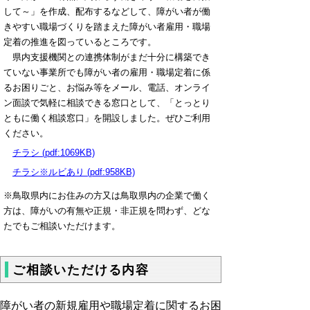
して～」を作成、配布するなどして、障がい者が働
きやすい職場づくりを踏まえた障がい者雇用・職場
定着の推進を図っているところです。
県内支援機関との連携体制がまだ十分に構築でき
ていない事業所でも障がい者の雇用・職場定着に係
るお困りごと、お悩み等をメール、電話、オンライ
ン面談で気軽に相談できる窓口として、「とっとり
ともに働く相談窓口」を開設しました。ぜひご利用
ください。
チラシ (pdf:1069KB)
チラシ※ルビあり (pdf:958KB)
※鳥取県内にお住みの方又は鳥取県内の企業で働く
方は、障がいの有無や正規・非正規を問わず、どな
たでもご相談いただけます。
ご相談いただける内容
障がい者の新規雇用や職場定着に関するお困