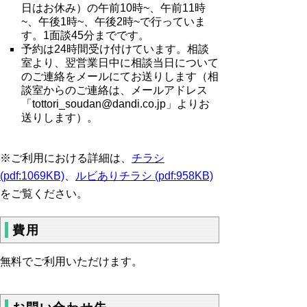
日はお休み）の午前
10時~、午前11時
~、午後1時~、午後2時~で行っていま
す。1面談45分までです。
予約は24時間受け付けています。
相談
室
より、翌営業日中に相談当日について
のご連絡をメール
にてお送りします（相
談室からのご連絡は、メールアドレス
「tottori_soudan@dandi.co.jp」よりお
送りします）。
※ご利用における詳細は、
チラシ
(pdf:1069KB)
、
ルビありチラシ (pdf:958KB)
をご覧ください。
費用
無料でご利用いただけます。