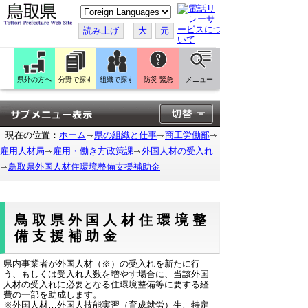
こ
の
ペ
読み上げ
大
元
ー
ジ
を
翻
訳
県外の方へ
分野で探す
組織で探す
防災 緊急
メニュー
す
る
現在の位置：
ホーム
県の組織と仕事
商工労働部
雇用人材局
雇用・働き方政策課
外国人材の受入れ
鳥取県外国人材住環境整備支援補助金
鳥取県外国人材住環境整
備支援補助金
県内事業者が外国人材（※）の受入れを新たに行
う、もしくは受入れ人数を増やす場合に、当該外国
人材の受入れに必要となる住環境整備等に要する経
費の一部を助成します。
※外国人材…外国人技能実習（育成就労）生、特定