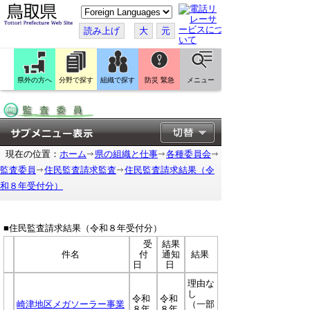
こ
の
ペ
読み上げ
大
元
ー
ジ
を
翻
訳
県外の方へ
分野で探す
組織で探す
防災 緊急
メニュー
す
る
現在の位置：
ホーム
県の組織と仕事
各種委員会
監査委員
住民監査請求監査
住民監査請求結果（令
和８年受付分）
■住民監査請求結果（令和８年受付分）
受
結果
件名
付
通知
結果
日
日
理由な
し
令和
令和
崎津地区メガソーラー事業
（一部
８年
８年