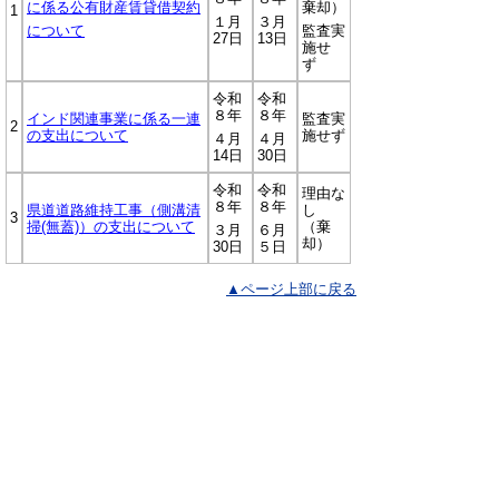
に係る公有財産賃貸借契約
棄却）
1
１月
３月
について
監査実
27日
13日
施せ
ず
令和
令和
８年
８年
インド関連事業に係る一連
監査実
2
の支出について
施せず
４月
４月
14日
30日
令和
令和
理由な
８年
８年
県道道路維持工事（側溝清
し
3
掃(無蓋)）の支出について
（棄
３月
６月
却）
30日
５日
▲ページ上部に戻る
と
個人情報保護
|
リンクについて
|
著作権に
り
ついて
|
アクセシビリティ
ネ
ッ
鳥取県監査委員
住所 〒680-8570
ト
鳥取県鳥取市東町1丁目271