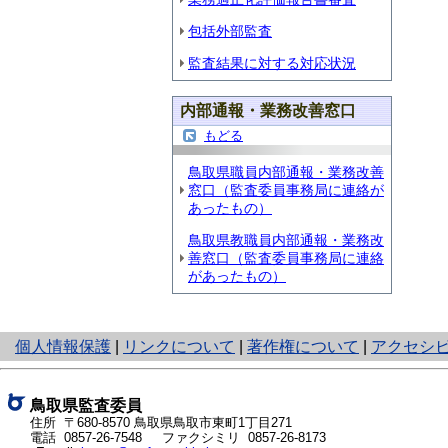
包括外部監査
監査結果に対する対応状況
内部通報・業務改善窓口
もどる
鳥取県職員内部通報・業務改善
窓口（監査委員事務局に連絡が
あったもの）
鳥取県教職員内部通報・業務改
善窓口（監査委員事務局に連絡
があったもの）
と
個人情報保護
|
リンクについて
|
著作権について
|
アクセシ
り
ネ
ッ
鳥取県監査委員
ト
住所 〒680-8570
鳥取県鳥取市東町1丁目271
電話
0857-26-7548
ファクシミリ 0857-26-8173
へ