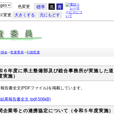
色変更
標準
黒
青
ズ変更
大
きくする
元
にもどす
委員会
監査委員
行政監査
和６年度に県土整備部及び総合事務所が実施した道
度実施）
報告書全文(PDFファイル)を掲載しています。
結果報告書全文 (pdf,506kB)
間企業等との連携協定について（令和５年度実施）