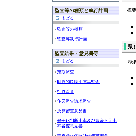
概要
監査等の種類と執行計画
もどる
監査等の種類
監査等執行計画
県
監査結果・意見書等
もどる
概
定期監査
財政的援助団体等監査
行政監査
住民監査請求監査
決算審査意見書
健全化判断比率及び資金不足比
率審査意見書
業務適正化評価報告書審査