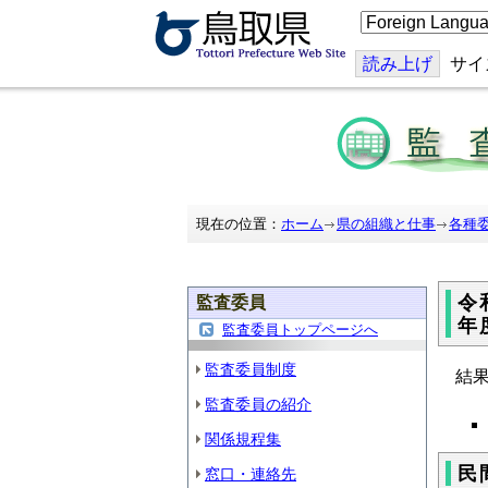
こ
の
ペ
ー
読み上げ
サイ
ジ
を
翻
訳
す
る
現在の位置：
ホーム
県の組織と仕事
各種
令
監査委員
年
監査委員トップページへ
監査委員制度
結果
監査委員の紹介
関係規程集
民
窓口・連絡先