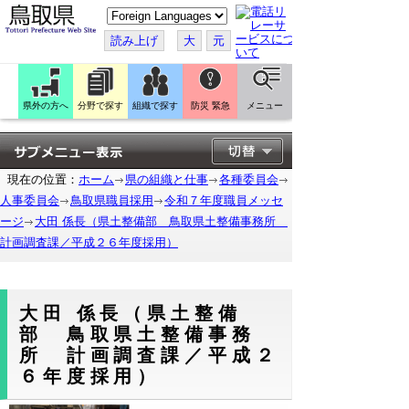
こ
の
ペ
読み上げ
大
元
ー
ジ
を
翻
訳
県外の方へ
分野で探す
組織で探す
防災 緊急
メニュー
す
る
現在の位置：
ホーム
県の組織と仕事
各種委員会
人事委員会
鳥取県職員採用
令和７年度職員メッセ
ージ
大田 係長（県土整備部 鳥取県土整備事務所
計画調査課／平成２６年度採用）
大田 係長（県土整備
部 鳥取県土整備事務
所 計画調査課／平成２
６年度採用）