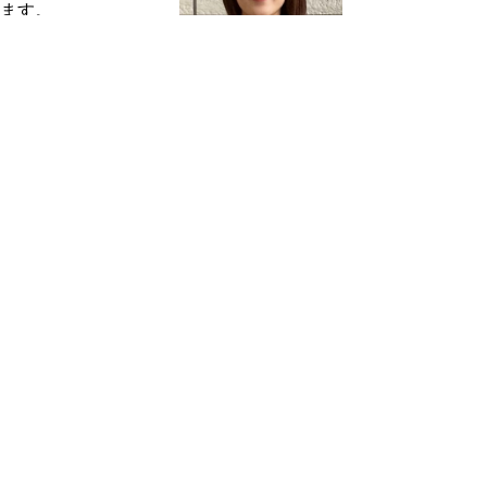
ます。
若いうちはジョブロ
ーテーションを通じ
て、「自分は何が得意
なのか」「何にやりがいを感じるのか」少し
ずつ見つけていくことができます。
私は入庁６年目ですが、派遣も含めて4つ
の部署を経験し、少しずつ自分がやりたい方
向が見えてきました。
今はまだ将来がはっき
り決まっていなくても、ここには自分なりの
答えを探し続けられる場所があると思いま
す。
職員採用試験情報
・
鳥取県職員募集トップページ