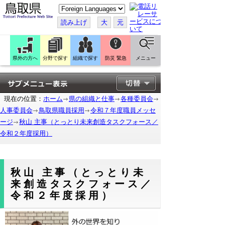
こ
の
ペ
読み上げ
大
元
ー
ジ
を
翻
訳
県外の方へ
分野で探す
組織で探す
防災 緊急
メニュー
す
る
現在の位置：
ホーム
県の組織と仕事
各種委員会
人事委員会
鳥取県職員採用
令和７年度職員メッセ
ージ
秋山 主事（とっとり未来創造タスクフォース／
令和２年度採用）
秋山 主事（とっとり未
来創造タスクフォース／
令和２年度採用）