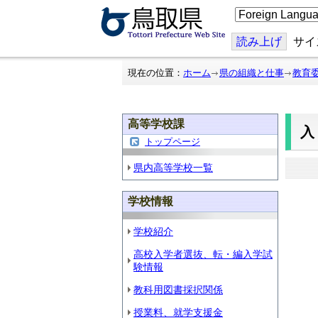
こ
の
ペ
ー
読み上げ
サイ
ジ
を
翻
現在の位置：
ホーム
県の組織と仕事
教育
訳
す
る
高等学校課
トップページ
県内高等学校一覧
学校情報
学校紹介
高校入学者選抜、転・編入学試
験情報
教科用図書採択関係
授業料、就学支援金