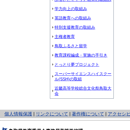
学力向上の取組み
英語教育への取組み
特別支援教育の取組み
主権者教育
鳥取ふるさと留学
教育課程編成・実施の手引き
とっとり夢プロジェクト
スーパーサイエンスハイスクー
ル(SSH)の取組
近畿高等学校総合文化祭鳥取大
会
と
個人情報保護
|
リンクについて
|
著作権について
|
アクセシ
り
ネ