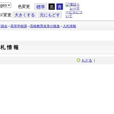
色変更
標準
黒
青
ズ変更
大
きくする
元
にもどす
委員会
高等学校課
高校教育改革の推進
入札情報
入札情報
もどる
｜