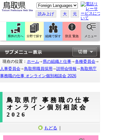
こ
の
ペ
読み上げ
大
元
ー
ジ
を
翻
訳
県外の方へ
分野で探す
組織で探す
防災 緊急
メニュー
す
る
現在の位置：
ホーム
県の組織と仕事
各種委員会
人事委員会
鳥取県職員採用
説明会情報
鳥取県庁
事務職の仕事 オンライン個別相談会 2026
鳥取県庁 事務職の仕事
オンライン個別相談会
2026
もどる
｜