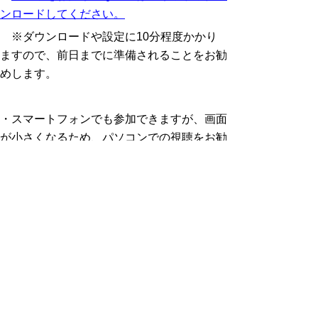
ンロードしてください。
※ダウンロードや設定に10分程度かかり
ますので、前日までに準備されることをお勧
めします。
・スマートフォンでも参加できますが、画面
が小さくなるため、パソコンでの視聴をお勧
めします。
・通信容量が大きくなりますので、容量制限
のない環境（Wi-Fi環境など）での参加をお
勧めします。
・上記に関連する通信費や機材費は参加者の
負担となります。
・録画や録音はご遠慮ください。
その他