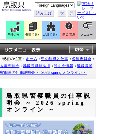
こ
の
ペ
読み上げ
大
元
ー
ジ
を
翻
訳
県外の方へ
分野で探す
組織で探す
防災 緊急
メニュー
す
る
現在の位置：
ホーム
県の組織と仕事
各種委員会
人事委員会
鳥取県職員採用
説明会情報
鳥取県警
察職員の仕事説明会 ～ 2026 spring オンライン ～
鳥取県警察職員の仕事説
明会 ～ 2026 spring
オンライン ～