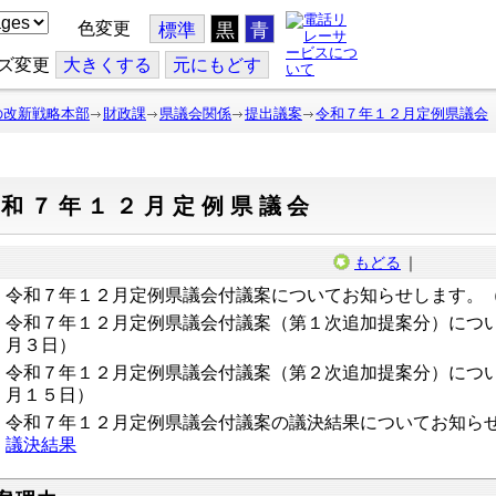
色変更
標準
黒
青
ズ変更
大
きくする
元
にもどす
の改新戦略本部
財政課
県議会関係
提出議案
令和７年１２月定例県議会
令和７年１２月定例県議会
もどる
｜
令和７年１２月定例県議会付議案についてお知らせします。
令和７年１２月定例県議会付議案（第１次追加提案分）につ
月３日）
令和７年１２月定例県議会付議案（第２次追加提案分）につ
月１５日）
令和７年１２月定例県議会付議案の議決結果についてお知ら
議決結果