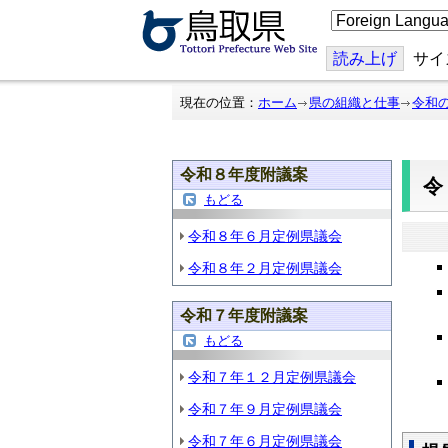
こ
の
ペ
ー
読み上げ
サイ
ジ
を
翻
現在の位置：
ホーム
県の組織と仕事
令和
訳
す
る
令和８年度附議案
もどる
令和８年６月定例県議会
令和８年２月定例県議会
令和７年度附議案
もどる
令和７年１２月定例県議会
令和７年９月定例県議会
令和７年６月定例県議会