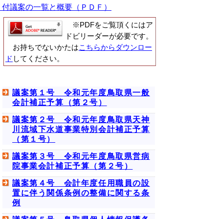
付議案の一覧と概要（ＰＤＦ）
※PDFをご覧頂くにはア
ドビリーダーが必要です。
お持ちでないかたは
こちらからダウンロー
ド
してください。
議案第１号 令和元年度鳥取県一般
会計補正予算（第２号）
議案第２号 令和元年度鳥取県天神
川流域下水道事業特別会計補正予算
（第１号）
議案第３号 令和元年度鳥取県営病
院事業会計補正予算（第２号）
議案第４号 会計年度任用職員の設
置に伴う関係条例の整備に関する条
例