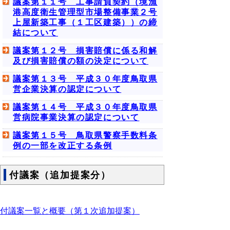
議案第１１号 工事請負契約（境漁
港高度衛生管理型市場整備事業２号
上屋新築工事（１工区建築））の締
結について
議案第１２号 損害賠償に係る和解
及び損害賠償の額の決定について
議案第１３号 平成３０年度鳥取県
営企業決算の認定について
議案第１４号 平成３０年度鳥取県
営病院事業決算の認定について
議案第１５号 鳥取県警察手数料条
例の一部を改正する条例
付議案（追加提案分）
付議案一覧と概要（第１次追加提案）