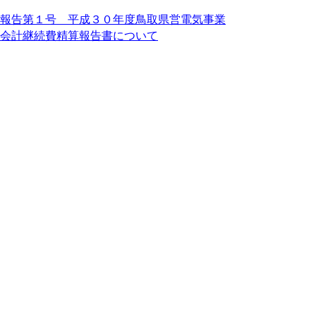
報告第１号 平成３０年度鳥取県営電気事業
会計継続費精算報告書について
報告第２号 平成３０年度鳥取県営病院事業
会計継続費精算報告書について
報告第３号 議会の委任による専決処分の報
告について
(01)鳥取県教育委員会の権限及び事務
処理の特例に関する条例の一部を改正
する条例
(02)損害賠償に係る和解及び損害賠償
の額の決定について
(03)損害賠償に係る和解及び損害賠償
の額の決定について
(04)損害賠償に係る和解及び損害賠償
の額の決定について
(05) 地方公務員法等の一部改正に伴う
関係条例の整理に関する条例
(06)損害賠償に係る和解及び損害賠償