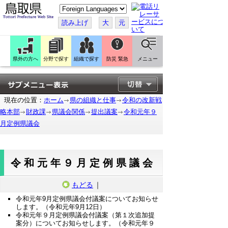
こ
の
ペ
読み上げ
大
元
ー
ジ
を
翻
訳
県外の方へ
分野で探す
組織で探す
防災 緊急
メニュー
す
る
現在の位置：
ホーム
県の組織と仕事
令和の改新戦
略本部
財政課
県議会関係
提出議案
令和元年９
月定例県議会
令和元年９月定例県議会
もどる
｜
令和元年9月定例県議会付議案についてお知らせ
します。（令和元年9月12日）
令和元年９月定例県議会付議案（第１次追加提
案分）についてお知らせします。（令和元年９