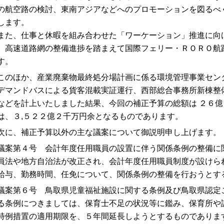
の航空路の検討、東南アジアなどへのプロモーションを図るべ
します。
た、仕事と休暇を組み合わせた「ワーケーション」推進に向
、高速道路網の整備進捗を踏まえて国際フェリー・ＲＯＲＯ航
す。
のほか、産業廃棄物最終処分場計画に係る環境管理事業セン
デマンドバスによる貨客混載実証運行、西部総合事務所新棟整
などを計上いたしました結果、今回の補正予算の総額は ２６
は、３,５２２億２千万円余となるものであります。
に、補正予算以外の主な議案について御説明申し上げます。
案第４号 会計年度任用職員の設置に伴う関係条例の整備に
員法や地方自治法が改正され、会計年度任用職員制度が設けら
給与、勤務時間、任免について、関係条例の整備を行おうとす
案第６号 鳥取県児童福祉施設に関する条例及び鳥取県認定
る条例につきましては、保育士不足の状況等に鑑み、保育所や
特例措置の適用期限を、５年間延長しようとするものでありま