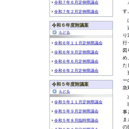
令和７年６月定例県議会
そ
す
令和７年２月定例県議会
は
令和６年度附議案
近
もどる
り
行
令和６年１１月定例県議会
図
令和６年９月定例県議会
め
令和６年６月定例県議会
た
令和６年２月定例県議会
更
ー
令和５年度附議案
急
もどる
次
令和５年１１月定例県議会
現
令和５年９月定例県議会
事
ま
令和５年８月臨時県議会
の