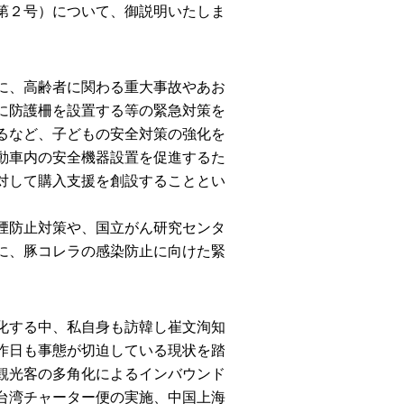
第２号）について、御説明いたしま
に、高齢者に関わる重大事故やあお
に防護柵を設置する等の緊急対策を
るなど、子どもの安全対策の強化を
動車内の安全機器設置を促進するた
対して購入支援を創設することとい
煙防止対策や、国立がん研究センタ
に、豚コレラの感染防止に向けた緊
化する中、私自身も訪韓し崔文洵知
昨日も事態が切迫している現状を踏
観光客の多角化によるインバウンド
台湾チャーター便の実施、中国上海