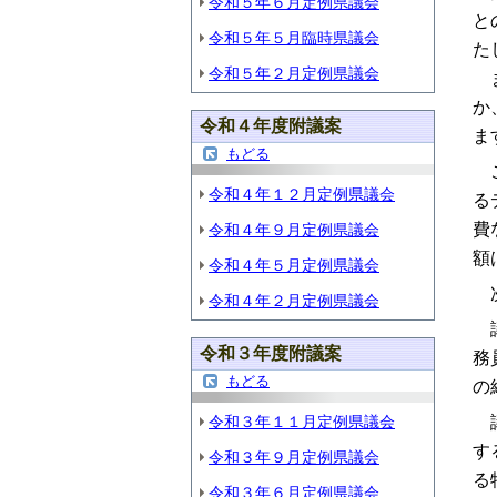
令和５年６月定例県議会
と
令和５年５月臨時県議会
た
令和５年２月定例県議会
ま
か
令和４年度附議案
ま
もどる
こ
令和４年１２月定例県議会
る
費
令和４年９月定例県議会
額
令和４年５月定例県議会
次
令和４年２月定例県議会
議
令和３年度附議案
務
もどる
の
令和３年１１月定例県議会
議
す
令和３年９月定例県議会
る
令和３年６月定例県議会