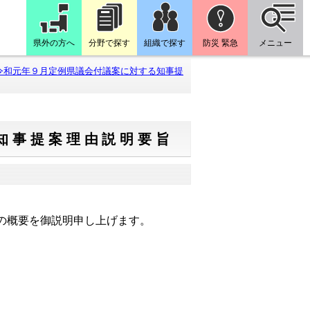
県外の方へ
分野で探す
組織で探す
防災 緊急
メニュー
令和元年９月定例県議会付議案に対する知事提
知事提案理由説明要旨
の概要を御説明申し上げます。