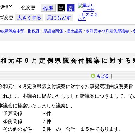
色変更
標準
黒
青
ズ変更
大
きくする
元
にもどす
の改新戦略本部
財政課
県議会関係
提出議案
令和元年９月定例県議会
令和元年９月定例県議会付議案に対する
もどる
｜
和元年９月定例県議会付議案に対する知事提案理由説明要旨
れより、本議会に提案いたしました諸議案につきまして、そ
議会に提案いたしました議案は、
予算関係 ３件
条例関係 ７件
の他の案件 ５件 の 合計 １５件であります。