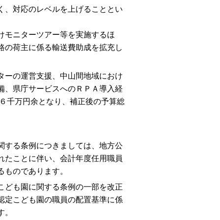
く、対応のレベルを上げることとい
けモニターツアー等を実施するほ
路の荷主に係る輸送費助成を拡充し
ターの運営支援、中山間地域におけ
備、県庁サービスへのＲＰＡ導入経
億６千万円余となり、補正後の予算総
関する条例につきましては、地方公
れたことに伴い、会計年度任用職員
るものであります。
こども園に関する条例の一部を改正
認定こども園の職員の配置基準に係
す。