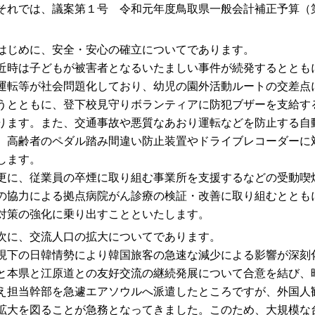
れでは、議案第１号 令和元年度鳥取県一般会計補正予算（
。
じめに、安全・安心の確立についてであります。
時は子どもが被害者となるいたましい事件が続発するととも
運転等が社会問題化しており、幼児の園外活動ルートの交差点
うとともに、登下校見守りボランティアに防犯ブザーを支給す
ります。また、交通事故や悪質なあおり運転などを防止する自
、高齢者のペダル踏み間違い防止装置やドライブレコーダーに
します。
に、従業員の卒煙に取り組む事業所を支援するなどの受動喫
の協力による拠点病院がん診療の検証・改善に取り組むととも
対策の強化に乗り出すことといたします。
に、交流人口の拡大についてであります。
下の日韓情勢により韓国旅客の急速な減少による影響が深刻
と本県と江原道との友好交流の継続発展について合意を結び、
え担当幹部を急遽エアソウルへ派遣したところですが、外国人
拡大を図ることが急務となってきました。このため、大規模な