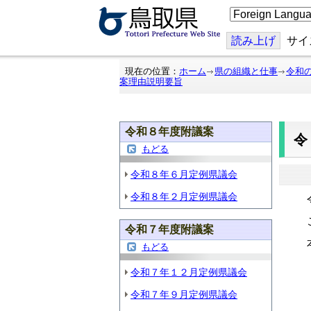
こ
の
ペ
ー
読み上げ
サイ
ジ
を
翻
現在の位置：
ホーム
県の組織と仕事
令和
訳
案理由説明要旨
す
る
令和８年度附議案
もどる
令和８年６月定例県議会
令和８年２月定例県議会
令
こ
令和７年度附議案
本
もどる
令和７年１２月定例県議会
令和７年９月定例県議会
そ