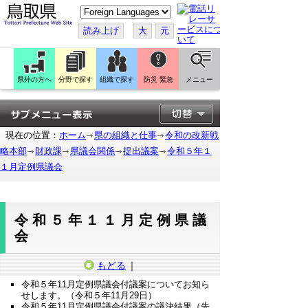
こ
の
ペ
読み上げ
大
元
ー
ジ
を
翻
訳
県外の方へ
分野で探す
組織で探す
防災 緊急
メニュー
す
る
現在の位置：
ホーム
県の組織と仕事
令和の改新戦
略本部
財政課
県議会関係
提出議案
令和５年１
１月定例県議会
令和５年１１月定例県議
会
もどる
｜
令和５年11月定例県議会付議案についてお知ら
せします。（令和５年11月29日）
令和５年11月定例県議会付議案の議決結果（先