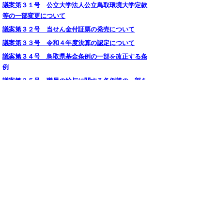
議案第３１号 公立大学法人公立鳥取環境大学定款
等の一部変更について
議案第３２号 当せん金付証票の発売について
議案第３３号 令和４年度決算の認定について
議案第３４号 鳥取県基金条例の一部を改正する条
例
議案第３５号 職員の給与に関する条例等の一部を
改正する条例
附議案（追加提案分）
付議案の一覧と概要（第１次追加提案）
議案第３６号 鳥取県教育委員会委員の任命につい
て