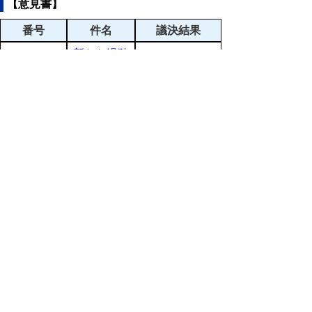
【意見書】
番号
件名
議決結果
新たな過疎
議員提出
対策法の制
10月9日可決
議案第２
定に関する
（PDF:114KB)
号
意見書
高齢者の
安全運転支
議員提出
援と移動手
10月9日可決
議案第３
段の確保を
（PDF:114KB)
号
求める意見
書
議員提出
地域医療
10月9日可決
議案第４
の堅持に関
（PDF:114KB)
号
する意見書
請願、陳情の審議結果