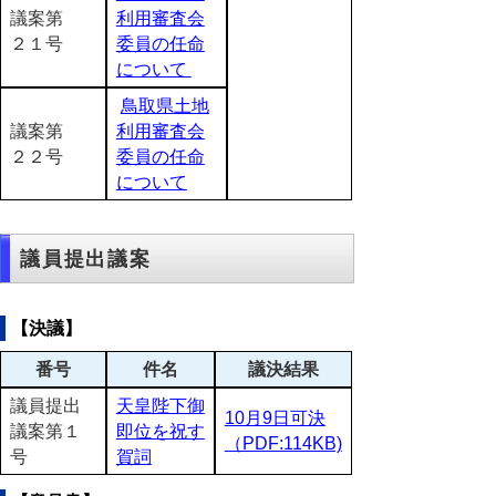
議案第
利用審査会
２１号
委員の任命
について
鳥取県土地
議案第
利用審査会
２２号
委員の任命
について
議員提出議案
【決議】
番号
件名
議決結果
議員提出
天皇陛下御
10月9日可決
議案第１
即位を祝す
（PDF:114KB)
号
賀詞