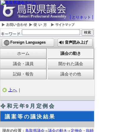
とりネット
Foreign Languages
音声読み上げ
ホーム
議会の動き
議会・議員
開かれた議会
記録・報告
議会その他
上へ
｜
令和元年9月定例会
議案等の議決結果
現在の位置：
鳥取県議会
議会の動き
定例会・臨時