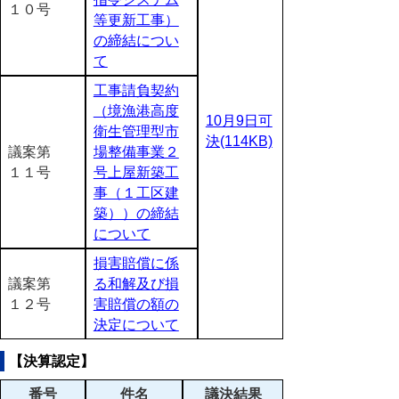
１０号
等更新工事）
の締結につい
て
工事請負契約
（境漁港高度
10月9日可
衛生管理型市
決(114KB)
議案第
場整備事業２
１１号
号上屋新築工
事（１工区建
築））の締結
について
損害賠償に係
議案第
る和解及び損
１２号
害賠償の額の
決定について
【決算認定】
番号
件名
議決結果