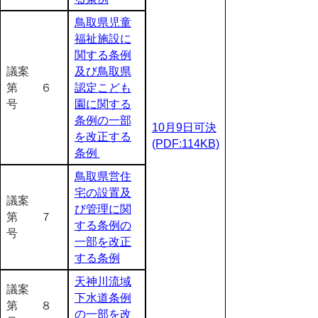
鳥取県児童
福祉施設に
関する条例
議案
及び鳥取県
第 ６
認定こども
号
園に関する
条例の一部
10月9日可決
を改正する
(PDF:114KB)
条例
鳥取県営住
宅の設置及
議案
び管理に関
第 ７
する条例の
号
一部を改正
する条例
天神川流域
議案
下水道条例
第 ８
の一部を改