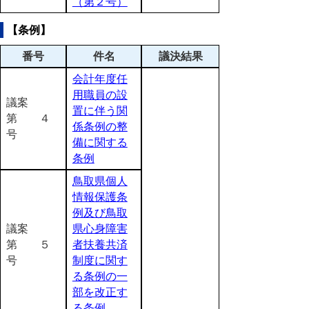
（第２号）
【条例】
番号
件名
議決結果
会計年度任
用職員の設
議案
置に伴う関
第 ４
係条例の整
号
備に関する
条例
鳥取県個人
情報保護条
例及び鳥取
議案
県心身障害
第 ５
者扶養共済
号
制度に関す
る条例の一
部を改正す
る条例