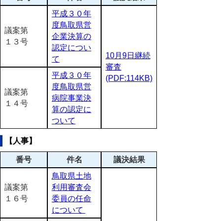
平成３０年
度鳥取県営
議案第
企業決算の
１３号
認定につい
10月9日継続
て
審査
平成３０年
(PDF:114KB)
度鳥取県営
議案第
病院事業決
１４号
算の認定に
ついて
【人事】
番号
件名
議決結果
鳥取県土地
議案第
利用審査会
１６号
委員の任命
について