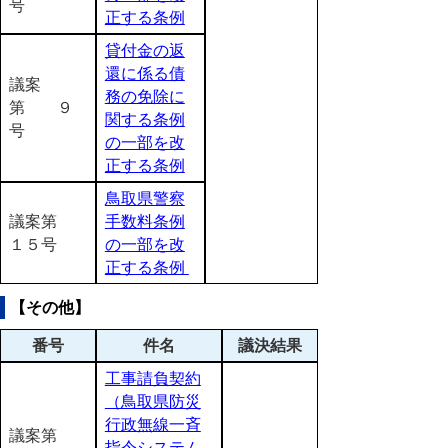
号
正する条例
貸付金の返
還に係る債
議案
務の免除に
第 ９
関する条例
号
の一部を改
正する条例
鳥取県警察
議案第
手数料条例
１５号
の一部を改
正する条例
【その他】
番号
件名
議決結果
工事請負契約
（鳥取県防災
行政無線一斉
議案第
指令システム