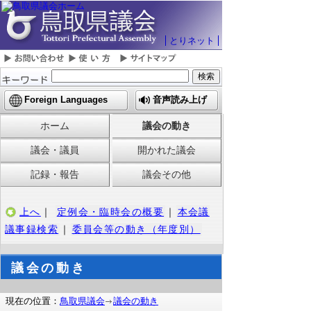
とりネット
Foreign Languages
音声読み上げ
ホーム
議会の動き
議会・議員
開かれた議会
記録・報告
議会その他
上へ
｜
定例会・臨時会の概要
｜
本会議
議事録検索
｜
委員会等の動き（年度別）
議会の動き
現在の位置：
鳥取県議会
議会の動き