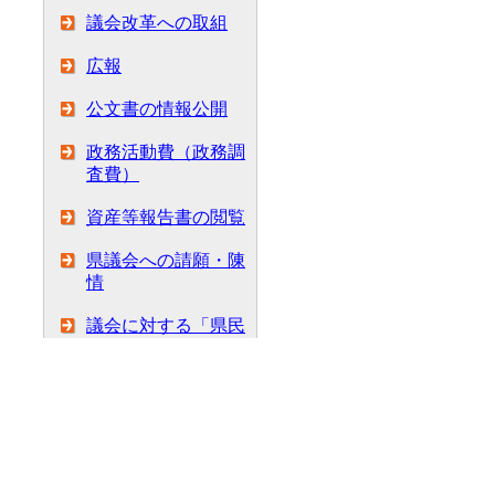
議会改革への取組
広報
公文書の情報公開
政務活動費（政務調
査費）
資産等報告書の閲覧
県議会への請願・陳
情
議会に対する「県民
の声」
議会の傍聴
議場見学
議場の有効活用