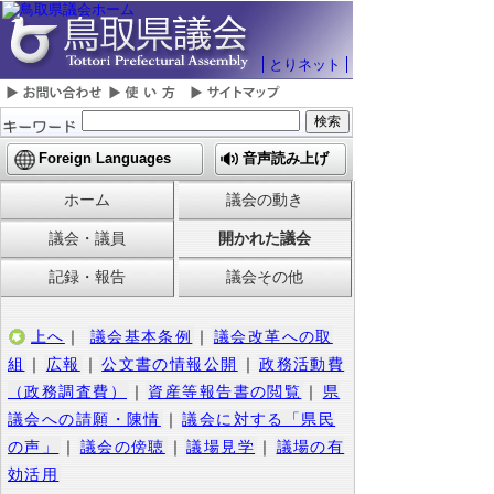
とりネット
Foreign Languages
音声読み上げ
ホーム
議会の動き
議会・議員
開かれた議会
記録・報告
議会その他
上へ
｜
議会基本条例
｜
議会改革への取
組
｜
広報
｜
公文書の情報公開
｜
政務活動費
（政務調査費）
｜
資産等報告書の閲覧
｜
県
議会への請願・陳情
｜
議会に対する「県民
の声」
｜
議会の傍聴
｜
議場見学
｜
議場の有
効活用