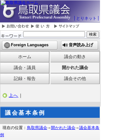
とりネット
Foreign Languages
音声読み上げ
ホーム
議会の動き
議会・議員
開かれた議会
記録・報告
議会その他
上へ
｜
議会基本条例
現在の位置：
鳥取県議会
開かれた議会
議会基本条
例