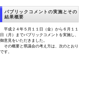
パブリックコメントの実施とその
結果概要
平成２４年５月１１日（金）から６月１１
日（月）までパブリックコメントを実施し、
御意見をいただきました。
その概要と県議会の考え方は、次のとおり
です。
鳥取県議会基本条例（案）に対する県民から
の御意見の概要と県議会の考え方（ＰＤＦフ
ァイル：
３１４
KB）
▲ページ上部に戻る
と
個人情報保護
|
リンクについて
|
著作権に
り
ついて
|
アクセシビリティ