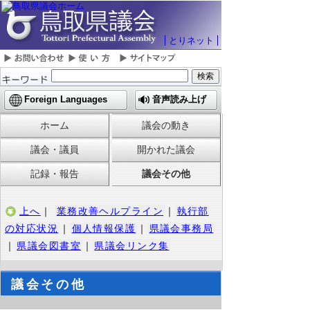
とりネット
Foreign Languages
音声読み上げ
ホーム
議会の動き
議会・議員
開かれた議会
記録・報告
議会その他
上へ
｜
業務改善ヘルプライン
｜
執行部
の対応状況
｜
個人情報保護
｜
県議会事務局
｜
県議会図書室
｜
県議会リンク集
議会その他