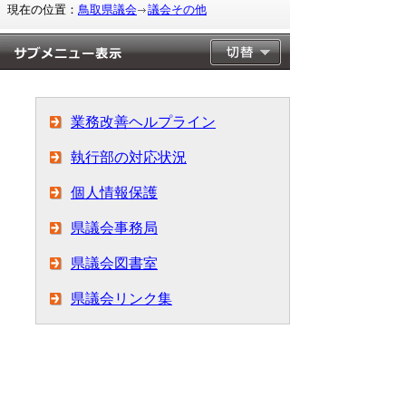
現在の位置：
鳥取県議会
議会その他
業務改善ヘルプライン
執行部の対応状況
個人情報保護
県議会事務局
県議会図書室
県議会リンク集
▲ページ上部に戻る
と
個人情報保護
|
リンクについて
|
著作権に
り