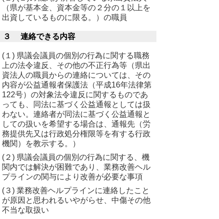
（県が基本金、資本金等の２分の１以上を
出資しているものに限る。）の職員
３ 連絡できる内容
(１) 県議会議員の個別の行為に関する職務
上の法令違反、その他の不正行為等（県出
資法人の職員からの連絡については、その
内容が公益通報者保護法（平成16年法律第
122号）の対象法令違反に関するものであ
っても、同法に基づく公益通報としては扱
わない。連絡者が同法に基づく公益通報と
しての扱いを希望する場合は、通報先（労
務提供先又は行政処分権限等を有する行政
機関）を教示する。）
(２) 県議会議員の個別の行為に関する、機
関内では解決が困難であり、業務改善ヘル
プラインの関与により改善が必要な事項
(３) 業務改善ヘルプラインに連絡したこと
が原因と思われるいやがらせ、中傷その他
不当な取扱い