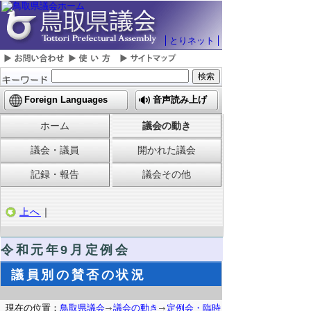
とりネット
Foreign Languages
音声読み上げ
ホーム
議会の動き
議会・議員
開かれた議会
記録・報告
議会その他
上へ
｜
令和元年9月定例会
議員別の賛否の状況
現在の位置：
鳥取県議会
議会の動き
定例会・臨時