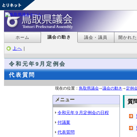
議会の動き
ホーム
議会・議員
開かれ
上へ
｜
令和元年9月定例会
代表質問
現在の位置：
鳥取県議会
議会の動き
定例
メニュー
質
令和元年９月定例会の日程
付議案
代表質問