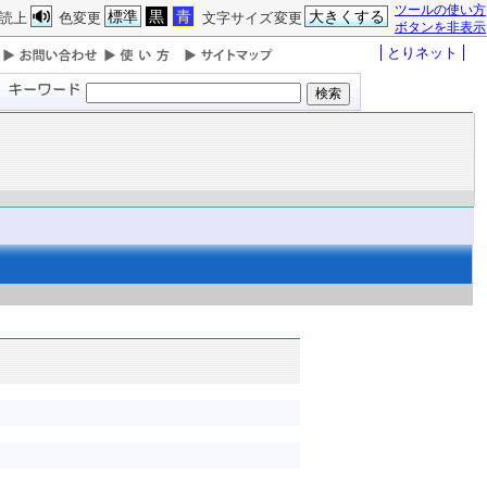
ツールの使い方
標準
黒
青
大きくする
読上
色変更
文字サイズ変更
ボタンを非表示
とりネット