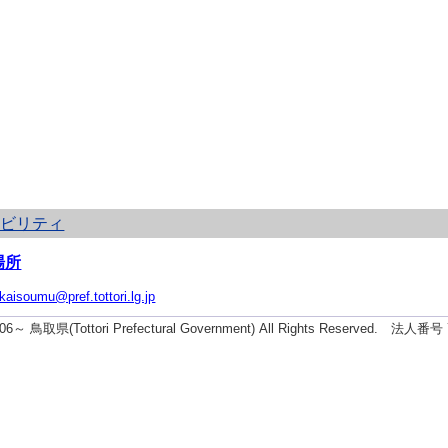
シビリティ
場所
ikaisoumu@pref.tottori.lg.jp
2006～ 鳥取県(Tottori Prefectural Government) All Rights Reserved. 法人番号