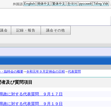
English
簡体中文
繁体中文
한국어
русский
Tiếng Việt
外国語
た議会
記録・報告
議会その他
会・臨時会の概要
令和元年９月定例会の日程
代表質問
問者及び質問項目
県政に対する代表質問 ９月１７日
県政に対する代表質問 ９月１９日