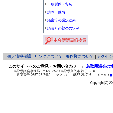
一般質問・質疑
請願・陳情
議案等の議決結果
議員別の賛否の状況
と
個人情報保護
|
リンクについて
|
著作権について
|
アクセ
り
ネ
このサイトへのご意見・お問い合わせ
→
鳥取県議会の
ッ
鳥取県議会事務局
〒680-8570 鳥取県鳥取市東町1-220
電話番号:
0857-26-7460
ファクシミリ:0857-26-7461
メール：
g
ト
へ
Copyright(C) 
の