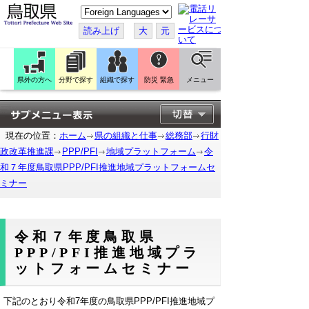
こ
の
ペ
読み上げ
大
元
ー
ジ
を
翻
訳
県外の方へ
分野で探す
組織で探す
防災 緊急
メニュー
す
る
現在の位置：
ホーム
県の組織と仕事
総務部
行財
政改革推進課
PPP/PFI
地域プラットフォーム
令
和７年度鳥取県PPP/PFI推進地域プラットフォームセ
ミナー
令和７年度鳥取県
PPP/PFI推進地域プラ
ットフォームセミナー
下記のとおり令和7年度の鳥取県PPP/PFI推進地域プ