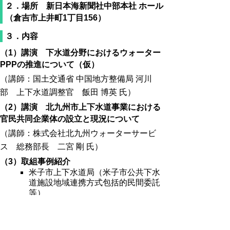
２．場所 新日本海新聞社中部本社 ホール
（倉吉市上井町1丁目156）
３．内容
（1）講演 下水道分野におけるウォーター
PPPの推進について（仮）
（講師：国土交通省 中国地方整備局
河川
部 上下水道調整官 飯田 博英 氏）
（2）講演 北九州市上下水道事業における
官民共同企業体の設立と現況について
（講師：株式会社北九州ウォーターサービ
ス 総務部長 二宮 剛 氏）
（3）取組事例紹介
米子市上下水道局（米子市公共下水
道施設地域連携方式包括的民間委託
等）
鳥取県行財政改革推進課（天神川流
域下水道等ウォーターPPP導入可能
性調査）