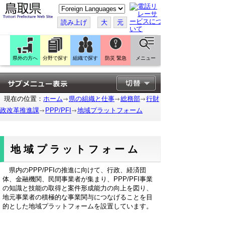
こ
の
ペ
読み上げ
大
元
ー
ジ
を
翻
訳
県外の方へ
分野で探す
組織で探す
防災 緊急
メニュー
す
る
現在の位置：
ホーム
県の組織と仕事
総務部
行財
政改革推進課
PPP/PFI
地域プラットフォーム
地域プラットフォーム
県内のPPP/PFIの推進に向けて、行政、経済団
体、金融機関、民間事業者が集まり、PPP/PFI事業
の知識と技能の取得と案件形成能力の向上を図り、
地元事業者の積極的な事業関与につなげることを目
的とした地域プラットフォームを設置しています。