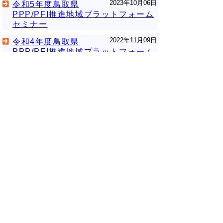
2023年10月06日
令和5年度鳥取県
PPP/PFI推進地域プラットフォーム
セミナー
2022年11月09日
令和4年度鳥取県
PPP/PFI推進地域プラットフォーム
セミナー
次のページへ
▲ページ上部に戻る
と
個人情報保護
|
リンクについて
|
著作権に
り
ついて
|
アクセシビリティ
ネ
ッ
鳥取県 総務部 行政体制整備局 行財政
改革推進課
ト
住所 〒680-8570
へ
鳥取県鳥取市東町1丁目220
電話 0857-26-7766 ファクシミリ 0857-26-
の
7616
E-mail
gyouzaisei-kaikaku@pref.tottori.lg.jp