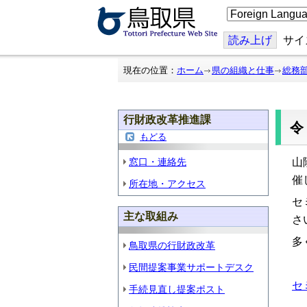
こ
の
ペ
ー
読み上げ
サイ
ジ
を
翻
現在の位置：
ホーム
県の組織と仕事
総務
訳
す
る
行財政改革推進課
令
もどる
窓口・連絡先
山
催
所在地・アクセス
セ
主な取組み
さ
多
鳥取県の行財政改革
民間提案事業サポートデスク
セミ
手続見直し提案ポスト