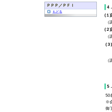
ＰＰＰ／ＰＦＩ
4
もどる
(１
（
(
（
(
（
5
5
※
御