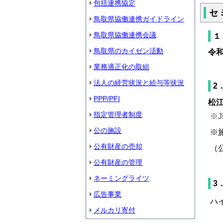
包括連携協定
セ
鳥取県協働連携ガイドライン
鳥取県協働連携会議
１
鳥取県のカイゼン活動
令和
業務適正化の取組
法人の経営状況と給与等状況
2
PPP/PFI
松
指定管理者制度
※
公の施設
※
公有財産の売却
（
公有財産の管理
ネーミングライツ
3
広告事業
ハ
メルカリ寄付