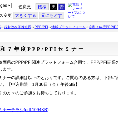
色変更
標準
黒
青
ズ変更
大
きくする
元
にもどす
部
行財政改革推進課
PPP/PFI
地域プラットフォーム
令和７年度PPP/P
和７年度PPP/PFIセミナー
陰両県のPPP/PFI関連プラットフォーム合同で、PPP/PFI
します。
ミナーの詳細は以下のとおりです。
ご関心のある方は、下部に
い。【申込期限：1月30日（金）午後5時】
くの方々のご参加をお待ちしております。
ナーチラシ(pdf:1094KB)