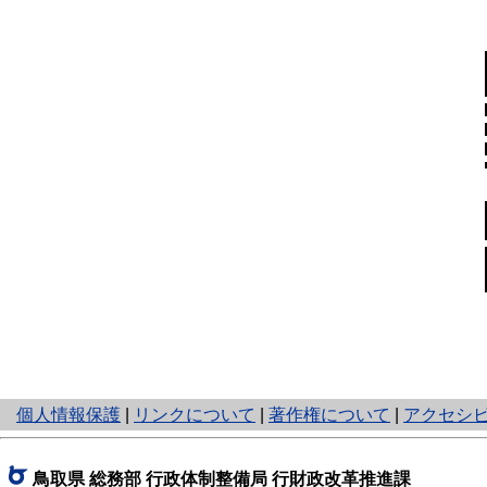
と
個人情報保護
|
リンクについて
|
著作権について
|
アクセシ
り
ネ
ッ
鳥取県 総務部 行政体制整備局 行財政改革推進課