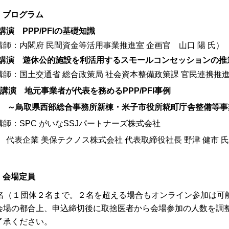
．プログラム
)講演 PPP/PFIの基礎知識
講師：内閣府 民間資金等活用事業推進室 企画官 山口 陽 氏）
２)講演 遊休公的施設を利活用するスモールコンセッションの推
講師：国土交通省 総合政策局 社会資本整備政策課 官民連携推進
３)講演 地元事業者が代表を務めるPPP/PFI事例
～鳥取県西部総合事務所新棟・米子市役所糀町庁舎整備等事
講師：SPC がいなSSJパートナーズ株式会社
代表企業 美保テクノス株式会社 代表取締役社長 野津 健市 
．会場定員
0名（１団体２名まで。２名を超える場合もオンライン参加は可
会場の都合上、申込締切後に取捨医者から会場参加の人数を調
了承ください。