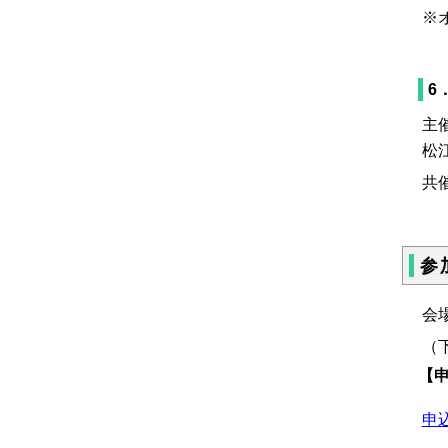
※
6
主
松
共
参
会
（
【申
申