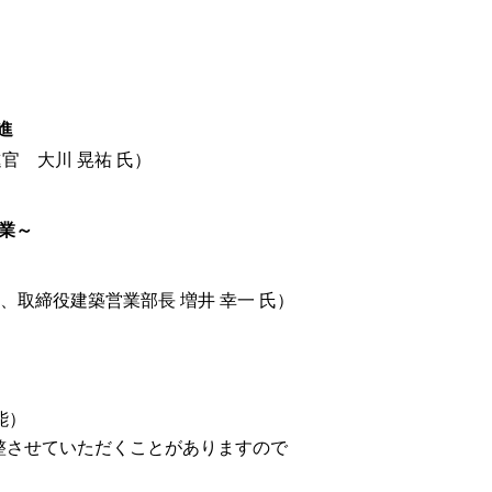
進
官 大川 晃祐 氏）
業～
氏、取締役建築営業部長 増井 幸一 氏）
能）
整させていただくことがありますので