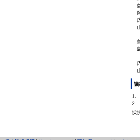
島
岡
広
山
（
鳥
島
（
広
山
議
1
2
採