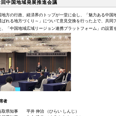
2回中国地域発展推進会議
国地方の行政、経済界のトップが一堂に会し、「魅力ある中国
選ばれる地方づくり～」について
意見交換を行った上で、共同
た、「中国地域広域リージョン連携プラットフォーム」の設置
席者
取県知事 平井 伸治 （ひらい しんじ）