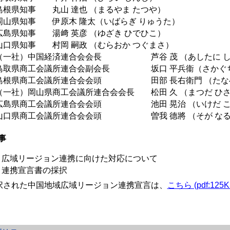
根県知事 丸山 達也 （まるやま たつや）
山県知事 伊原木 隆太（いばらぎ りゅうた）
島県知事 湯﨑 英彦 （ゆざき ひでひこ）
口県知事 村岡 嗣政 （むらおか つぐまさ）
一社）中国経済連合会会長 芦谷 茂 （あしたに し
取県商工会議所連合会副会長 坂口 平兵衞（さかぐち
根県商工会議所連合会会頭 田部 長右衛門 （たなべ
一社）岡山県商工会議所連合会会長 松田 久 （まつだ ひ
島県商工会議所連合会会頭 池田 晃治 （いけだ こ
口県商工会議所連合会会頭 曽我 德將 （そが なる
事
. 広域リージョン連携に向けた対応について
. 連携宣言書の採択
択された中国地域広域リージョン連携宣言は、
こちら (pdf:125K