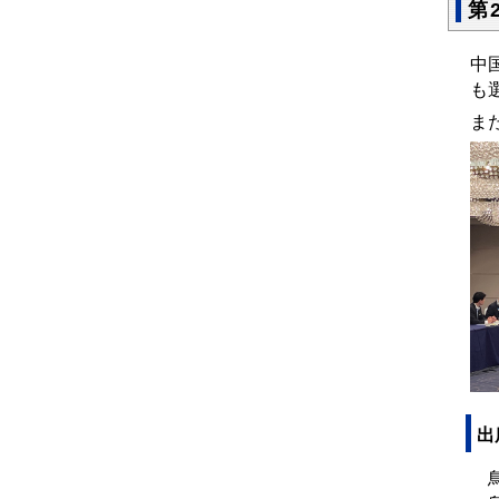
第
中
も
ま
出
鳥