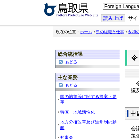
こ
の
ペ
ー
読み上げ
サイ
ジ
を
翻
現在の位置：
ホーム
県の組織と仕事
令和
訳
す
る
総合統括課
令
もどる
主な業務
令
もどる
議
国の施策等に関する提案・要
望
特区・地域活性化
中
地方分権改革及び道州制の動
向
会
策
知事会