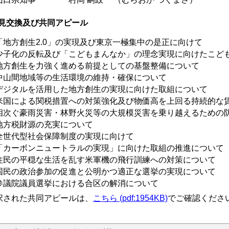
見交換及び共同アピール
「地方創生2.0」の実現及び東京一極集中の是正に向けて
少子化の反転及び「こどもまんなか」の理念実現に向けたこど
地方創生を力強く進める前提としての基盤整備について
中山間地域等の生活環境の維持・確保について
デジタルを活用した地方創生の実現に向けた取組について
米国による関税措置への対策強化及び物価高を上回る持続的な
相次ぐ豪雨災害・林野火災等の大規模災害を乗り越えるための
地方税財源の充実について
全世代型社会保障制度の実現に向けて
「カーボンニュートラルの実現」に向けた取組の推進について
住民の平穏な生活を乱す米軍機の飛行訓練への対策について
国民の政治参加の促進と公明かつ適正な選挙の実現について
参議院議員選挙における合区の解消について
択された共同アピールは、
こちら (pdf:1954KB)
でご確認くださ