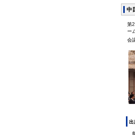
中
第
ー
会
出
鳥