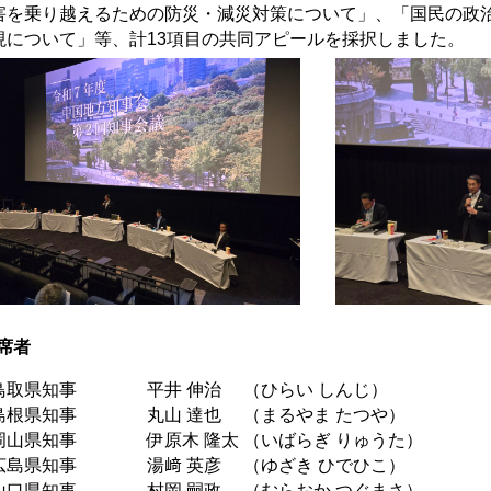
害を乗り越えるための防災・減災対策について」、「国民の政
現について」等、計13項目の共同アピールを採択しました。
席者
取県知事 平井 伸治 （ひらい しんじ）
根県知事 丸山 達也 （まるやま たつや）
山県知事 伊原木 隆太 （いばらぎ りゅうた）
島県知事 湯﨑 英彦 （ゆざき ひでひこ）
口県知事 村岡 嗣政 （むらおか つぐまさ）