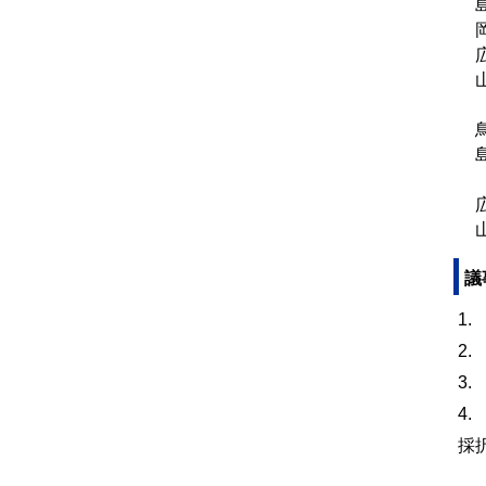
島
岡
広
山
（
鳥
島
（
広
山
議
1
2
3
4
採