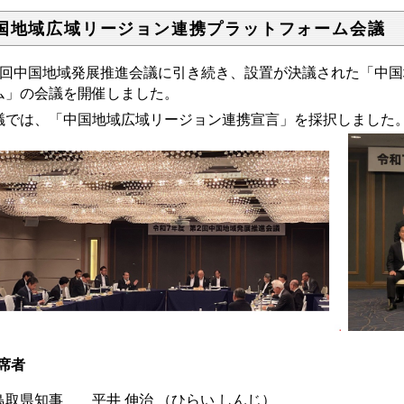
国地域広域リージョン連携プラットフォーム会議
2回中国地域発展推進会議に引き続き、設置が決議された「中
ム」の会議を開催しました。
議では、「中国地域広域リージョン連携宣言」を採択しました
席者
取県知事 平井 伸治 （ひらい しんじ）