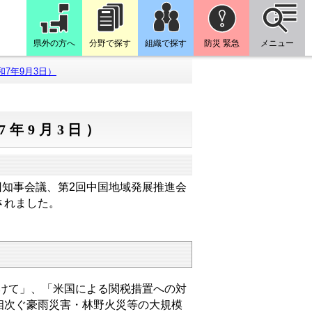
県外の方へ
分野で探す
組織で探す
防災 緊急
メニュー
7年9月3日）
7年9月3日）
回知事会議、第2回中国地域発展推進会
されました。
向けて」、「米国による関税措置への対
相次ぐ豪雨災害・林野火災等の大規模