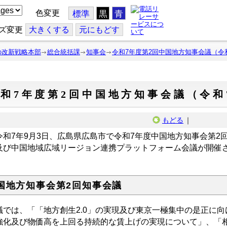
色変更
標準
黒
青
ズ変更
大
きくする
元
にもどす
の改新戦略本部
総合統括課
知事会
令和7年度第2回中国地方知事会議（令和
和7年度第2回中国地方知事会議（令和
もどる
｜
和7年9月3日、広島県広島市で令和7年度中国地方知事会第2
及び中国地域広域リージョン連携プラットフォーム会議が開催
国地方知事会第2回知事会議
議では、「「地方創生2.0」の実現及び東京一極集中の是正に
強化及び物価高を上回る持続的な賃上げの実現について」、「