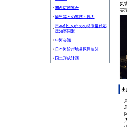
災
関西広域連合
実
隣県等との連携・協力
日本創生のための将来世代応
援知事同盟
中海会議
日本海沿岸地帯振興連盟
国土形成計画
出
鳥
島
岡
広
山