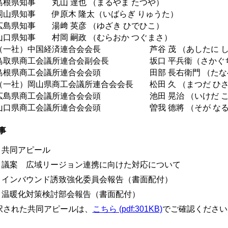
根県知事 丸山 達也 （まるやま たつや）
山県知事 伊原木 隆太（いばらぎ りゅうた）
島県知事 湯﨑 英彦 （ゆざき ひでひこ）
口県知事 村岡 嗣政 （むらおか つぐまさ）
一社）中国経済連合会会長 芦谷 茂 （あしたに し
取県商工会議所連合会副会長 坂口 平兵衞（さかぐち
根県商工会議所連合会会頭 田部 長右衛門 （たなべ
一社）岡山県商工会議所連合会会長 松田 久 （まつだ ひ
島県商工会議所連合会会頭 池田 晃治 （いけだ こ
口県商工会議所連合会会頭 曽我 德將 （そが なる
事
. 共同アピール
. 議案 広域リージョン連携に向けた対応について
.
インバウンド誘致強化委員会報告（書面配付）
. 温暖化対策検討部会報告（書面配付）
択された共同アピールは、
こちら (pdf:301KB)
でご確認ください