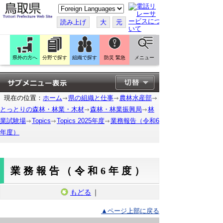
こ
の
ペ
読み上げ
大
元
ー
ジ
を
翻
訳
県外の方へ
分野で探す
組織で探す
防災 緊急
メニュー
す
る
現在の位置：
ホーム
県の組織と仕事
農林水産部
とっとりの森林・林業・木材
森林・林業振興局
林
業試験場
Topics
Topics 2025年度
業務報告（令和6
年度）
業務報告（令和6年度）
もどる
｜
▲ページ上部に戻る