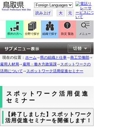
こ
の
ペ
読み上げ
大
元
ー
ジ
を
翻
訳
県外の方へ
分野で探す
組織で探す
防災 緊急
メニュー
す
る
現在の位置：
ホーム
県の組織と仕事
商工労働部
雇用人材局
雇用・働き方政策課
スポットワークの
活用について
スポットワーク活用促進セミナー
スポットワーク活用促進
セミナー
【終了しました】スポットワーク
活用促進セミナーを開催します！