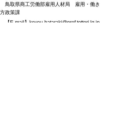
鳥取県商工労働部雇用人材局 雇用・働き
方政策課
【E-mail】koyou-hataraki@pref.tottori.lg.jp
【電話】0857-26-8476
セミナーチラシ(pdf:2546KB)
とっとり産業人材育成支援サイト「とっとりstep」
（外部リンク）
鳥取県立ハローワーク