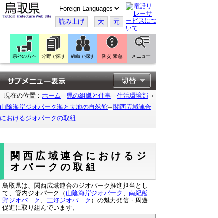
こ
の
ペ
読み上げ
大
元
ー
ジ
を
翻
訳
県外の方へ
分野で探す
組織で探す
防災 緊急
メニュー
す
る
現在の位置：
ホーム
県の組織と仕事
生活環境部
山陰海岸ジオパーク海と大地の自然館
関西広域連合
におけるジオパークの取組
関西広域連合におけるジ
オパークの取組
鳥取県は、関西広域連合のジオパーク推進担当とし
て、管内ジオパーク（
山陰海岸ジオパーク
、
南紀熊
野ジオパーク
、
三好ジオパーク
）の魅力発信・周遊
促進に取り組んでいます。