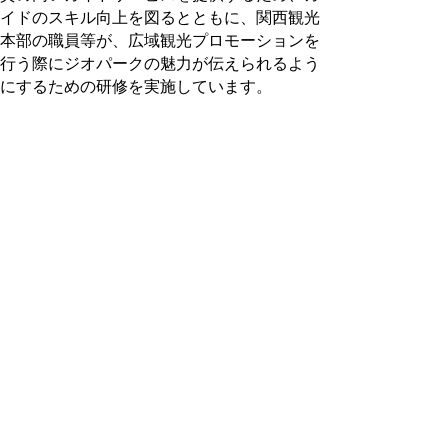
イドのスキル向上を図るとともに、関西観光
本部の職員等が、広域観光プロモーションを
行う際にジオパークの魅力が伝えられるよう
にするための研修を実施しています。
関西広域連合ホームページ
▲ページ上部に戻る
と
個人情報保護
|
リンクについて
|
著作権に
り
ついて
|
アクセシビリティ
ネ
山陰海岸ジオパーク海と大地の自然
ッ
館
住所 〒681-0001
ト
鳥取県岩美郡岩美町牧谷1794-4
へ
（施設の利用に関する問合せ）
電話
0857-73-1445
の
ファクシミリ 0857-73-1446
（上記以外）