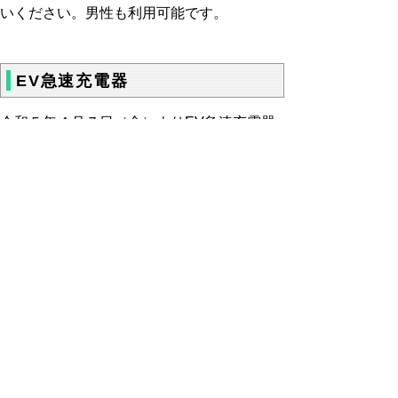
いください。男性も利用可能です。
EV急速充電器
令和５年４月７日（金）よりEV急速充電器
の一般供用を開始します。
当施設に御用の無い方でもご利用可能です。
詳しい利用案内については
EV急速充電につ
いて
のページをご確認ください。
（下線部分をクリックすると該当ページが開
きます。）
▲ページ上部に戻る
と
個人情報保護
|
リンクについて
|
著作権に
り
ついて
|
アクセシビリティ