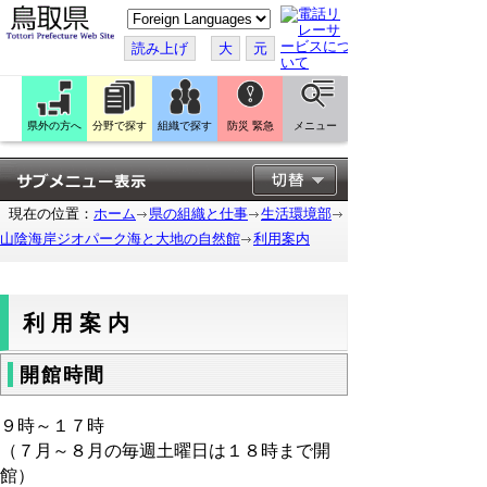
こ
の
ペ
読み上げ
大
元
ー
ジ
を
翻
訳
県外の方へ
分野で探す
組織で探す
防災 緊急
メニュー
す
る
現在の位置：
ホーム
県の組織と仕事
生活環境部
山陰海岸ジオパーク海と大地の自然館
利用案内
利用案内
開館時間
９時～１７時
（７月～８月の毎週土曜日は１８時まで開
館）