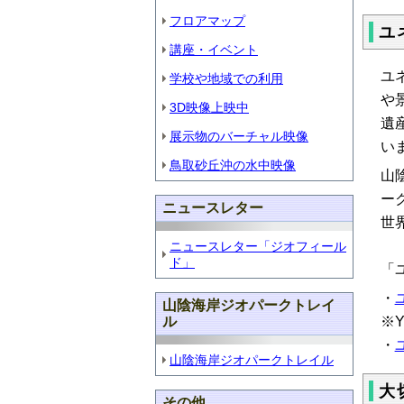
フロアマップ
ユ
講座・イベント
ユ
学校や地域での利用
や
3D映像上映中
遺
展示物のバーチャル映像
い
鳥取砂丘沖の水中映像
山
ー
ニュースレター
世
ニュースレター「ジオフィール
ド」
「
・
山陰海岸ジオパークトレイ
ル
※Y
・
山陰海岸ジオパークトレイル
大
その他