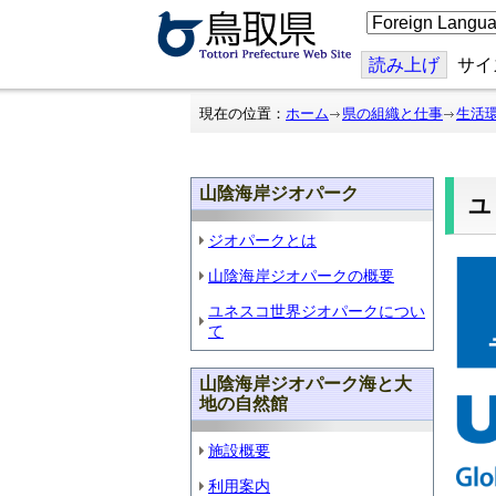
こ
の
ペ
ー
読み上げ
サイ
ジ
を
翻
現在の位置：
ホーム
県の組織と仕事
生活
訳
す
る
山陰海岸ジオパーク
ジオパークとは
山陰海岸ジオパークの概要
ユネスコ世界ジオパークについ
て
山陰海岸ジオパーク海と大
地の自然館
施設概要
利用案内