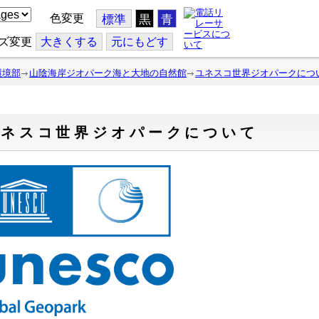
色変更
標準
黒
青
ズ変更
大
きくする
元
にもどす
環境部
山陰海岸ジオパーク海と大地の自然館
ユネスコ世界ジオパークにつ
ユネスコ世界ジオパークについて