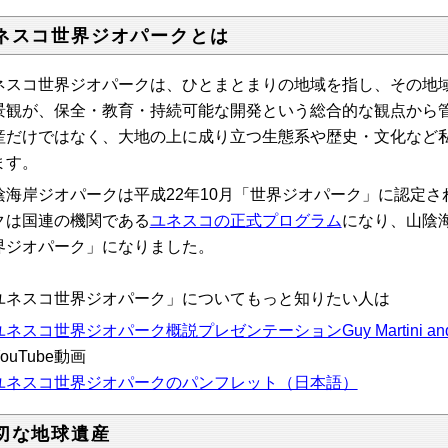
ネスコ世界ジオパークとは
ネスコ世界ジオパークは、ひとまとまりの地域を指し、その地
景観が、保全・教育・持続可能な開発という総合的な観点から
産だけではなく、大地の上に成り立つ生態系や歴史・文化など
ます。
陰海岸ジオパークは平成22年10月「世界ジオパーク」に認定さ
クは国連の機関である
ユネスコの正式プログラム
になり、山陰
界ジオパーク」になりました。
ユネスコ世界ジオパーク」についてもっと知りたい人は
ユネスコ世界ジオパーク概説プレゼンテーションGuy Martini and A
ouTube動画
ユネスコ世界ジオパークのパンフレット（日本語）
切な地球遺産