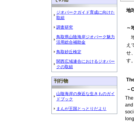
地
ジオパークガイド育成に向けた
取組
調査研究
～
鳥取県山陰海岸ジオパーク魅力
地
活用総合補助金
え
鳥取砂丘検定
せ
す
関西広域連合におけるジオパー
クの取組
The
刊行物
－Ce
山陰海岸の身近な生きものガイ
The 
ドブック
and 
まんが王国とっとりだより
soci
long