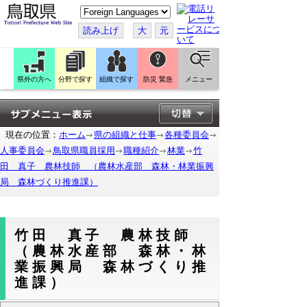
こ
の
ペ
読み上げ
大
元
ー
ジ
を
翻
訳
県外の方へ
分野で探す
組織で探す
防災 緊急
メニュー
す
る
現在の位置：
ホーム
県の組織と仕事
各種委員会
人事委員会
鳥取県職員採用
職種紹介
林業
竹
田 真子 農林技師 （農林水産部 森林・林業振興
局 森林づくり推進課）
竹田 真子 農林技師
（農林水産部 森林・林
業振興局 森林づくり推
進課）