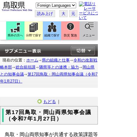
こ
の
ペ
読み上げ
大
元
ー
ジ
を
翻
訳
県外の方へ
分野で探す
組織で探す
防災 緊急
メニュー
す
る
現在の位置：
ホーム
県の組織と仕事
令和の改新戦
略本部
総合統括課
隣県等との連携・協力
岡山県
との知事会議
第17回鳥取・岡山両県知事会議（令和7
年1月27日）
もどる
｜
第17回鳥取・岡山両県知事会議
（令和7年1月27日）
鳥取・岡山両県知事が共通する政策課題等