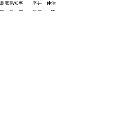
鳥取県知事 平井 伸治
岡山県知事 伊原木 隆太
意見交換テーマ
１ 人口減少問題克服へ向けた両県の連携に
ついて
２ 文化・芸術を通じた観光振興について
３ 交通ネットワークの整備や利用促進につ
いて
４ 水産業振興に向けた取り組みについて
議事録
議事録 (pdf:317KB)
合意事項 (pdf:132KB)