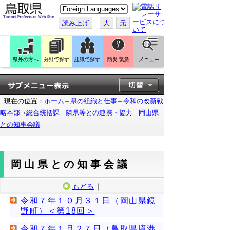
こ
の
ペ
読み上げ
大
元
ー
ジ
を
翻
訳
県外の方へ
分野で探す
組織で探す
防災 緊急
メニュー
す
る
現在の位置：
ホーム
県の組織と仕事
令和の改新戦
略本部
総合統括課
隣県等との連携・協力
岡山県
との知事会議
岡山県との知事会議
もどる
｜
令和７年１０月３１日（岡山県鏡
野町）＜第18回＞
令和７年１月２７日（鳥取県境港