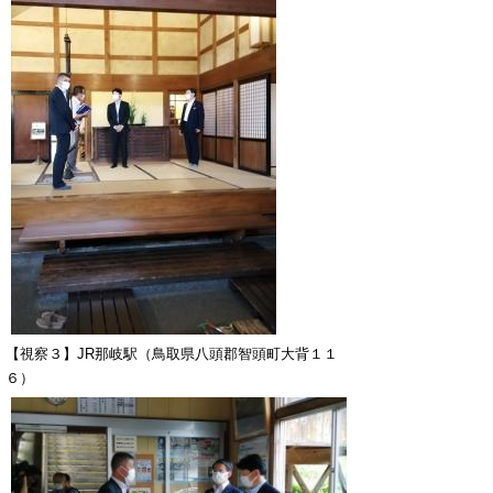
【視察３】JR那岐駅（鳥取県八頭郡智頭町大背１１
６）