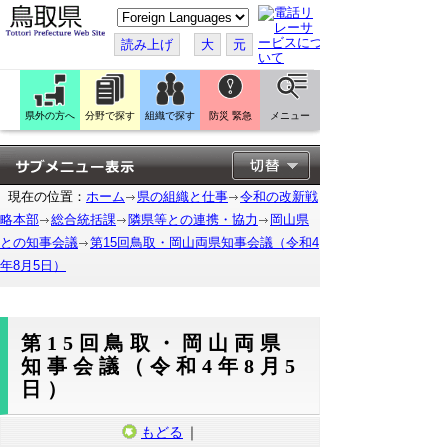
こ
の
ペ
読み上げ
大
元
ー
ジ
を
翻
訳
県外の方へ
分野で探す
組織で探す
防災 緊急
メニュー
す
る
現在の位置：
ホーム
県の組織と仕事
令和の改新戦
略本部
総合統括課
隣県等との連携・協力
岡山県
との知事会議
第15回鳥取・岡山両県知事会議（令和4
年8月5日）
第15回鳥取・岡山両県
知事会議（令和4年8月5
日）
もどる
｜