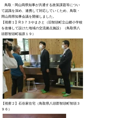
鳥取・岡山両県知事が共通する政策課題等につい
て認識を深め、連携して対応していくため、鳥取・
岡山両県知事会議を開催しました。
【視察１】R３７３やまさと（旧智頭町立山郷小学校
を改修して設けた地域の交流拠点施設）（鳥取県八
頭郡智頭町福原１９）
【視察２】石谷家住宅（鳥取県八頭郡智頭町智頭３
９６）