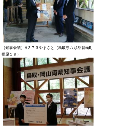
【知事会議】R３７３やまさと（鳥取県八頭郡智頭町
福原１９）