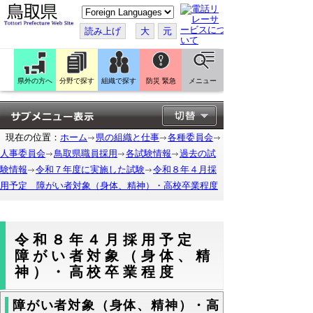
こ
の
ペ
読み上げ
大
元
ー
ジ
を
翻
訳
県外の方へ
分野で探す
組織で探す
防災 緊急
メニュー
す
る
現在の位置：
ホーム
県の組織と仕事
各種委員会
人事委員会
鳥取県職員採用
各試験情報
過去の試
験情報
令和７年度に実施した試験
令和８年４月採
用予定 障がい者対象（身体、精神）・高校卒業程度
令和８年４月採用予定
障がい者対象（身体、精
神）・高校卒業程度
障がい者対象（身体、精神）・高