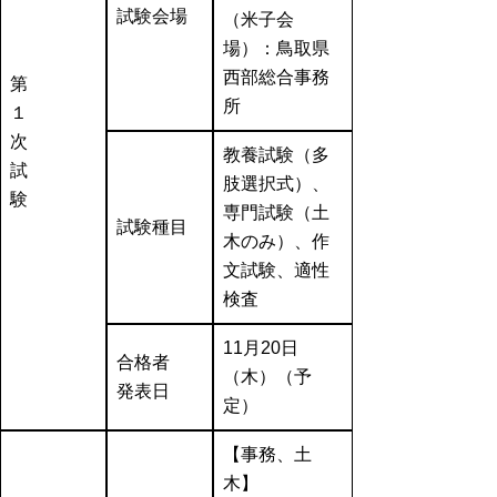
試験会場
（米子会
場）：鳥取県
西部総合事務
第
所
１
次
教養試験（多
試
肢選択式）、
験
専門試験（土
試験種目
木のみ）、作
文試験、適性
検査
11月20日
合格者
（木）（予
発表日
定）
【事務、土
木】