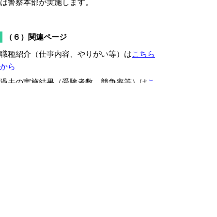
は警察本部が実施します。
（６）関連ページ
職種紹介（仕事内容、やりがい等）は
こちら
から
過去の実施結果（受験者数、競争率等）は
こ
ちらから
過去の試験問題は
こちらから
申込手続
次の方法により申込みしてください。
なお、申込みの際には必ず受験案内をご確認
ください。