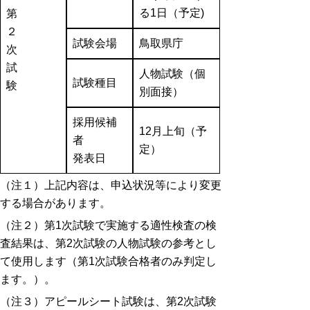
る1日（予定)
第
２
試験会場
鳥取県庁
次
試
人物試験（個
試験種目
験
別面接）
採用候補
12月上旬（予
者
定）
発表日
（注１）上記内容は、申込状況等により変更
する場合があります。
（注２）第1次試験で実施する適性検査の検
査結果は、第2次試験の人物試験の参考とし
て使用します（第1次試験合格者のみ判定し
ます。）。
（注３）アピールシート試験は、第2次試験