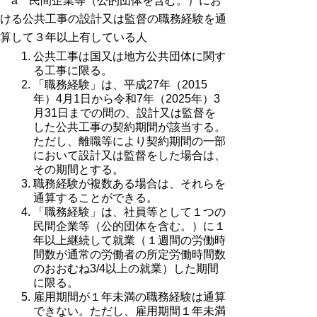
a
民間企業等（公的団体を含む。）にお
ける公共工事の設計又は監督の職務経験を通
算して３年以上有している人
公共工事は国又は地方公共団体に関す
る工事に限る。
「職務経験」は、平成27年（2015
年）4月1日から令和7年（2025年）3
月31日までの間の、設計又は監督を
した公共工事の契約期間が該当する。
ただし、離職等により契約期間の一部
において設計又は監督をした場合は、
その期間とする。
職務経験が複数ある場合は、それらを
通算することができる。
「職務経験」は、社員等として１つの
民間企業等（公的団体を含む。）に１
年以上継続して就業（１週間の労働時
間数が通常の労働者の所定労働時間数
のおおむね3/4以上の就業）した期間
に限る。
雇用期間が１年未満の職務経験は通算
できない。ただし、雇用期間１年未満