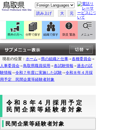
こ
の
ペ
読み上げ
大
元
ー
ジ
を
翻
訳
県外の方へ
分野で探す
組織で探す
防災 緊急
メニュー
す
る
現在の位置：
ホーム
県の組織と仕事
各種委員会
人事委員会
鳥取県職員採用
各試験情報
過去の試
験情報
令和７年度に実施した試験
令和８年４月採
用予定 民間企業等経験者対象
令和８年４月採用予定
民間企業等経験者対象
民間企業等経験者対象