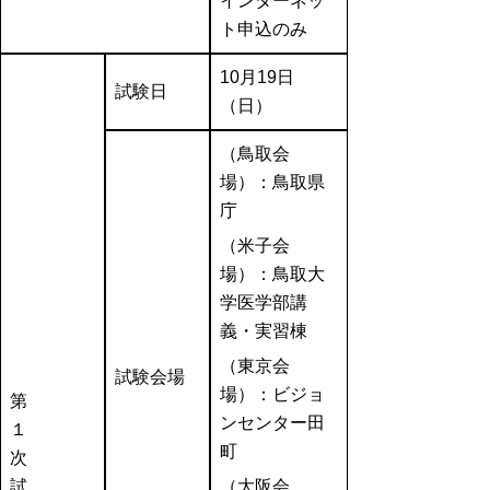
インターネッ
ト申込のみ
10月19日
試験日
（日）
（鳥取会
場）：鳥取県
庁
（米子会
場）：鳥取大
学医学部講
義・実習棟
（東京会
試験会場
場）：ビジョ
第
ンセンター田
１
町
次
試
（大阪会