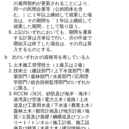
の雇用契約が更新されることにより、
同一の民間企業等（公的団体を含
む。）に１年以上継続して就業した場
合は、その期間を「１年以上継続して
就業した期間」として取り扱う。
上記のいずれにおいても、期間を通算
する計算は月単位で行い、月の中途で
開始又は終了した場合は、その月は算
入するものとする。
b 次のいずれかの資格等を有している人
土木施工管理技士（１級又は２級）
技術士（建設部門 / 上下水道部門 / 農
業部門 / 森林部門 / 水産部門 / 応用理
学部門 / 総合技術監理部門のいずれか
に限る。）
RCCM（河川、砂防及び海岸・海洋 /
港湾及び空港 / 電力土木 / 道路 / 上水
道及び工業用水道 / 下水道 / 農業土木 /
森林土木 / 都市計画及び地方計画 / 地
質 / 土質及び基礎 / 鋼構造及びコンク
リート / トンネル / 施工計画、施工設
備及び積算 / 水産土木 / 建設情報のい