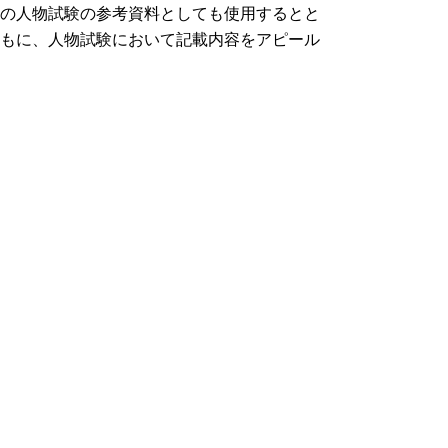
の人物試験の参考資料としても使用するとと
もに、人物試験において記載内容をアピール
していただきます。
（５）関連ページ
職種紹介（仕事内容、やりがい等）は
こちら
から
過去の実施結果は
こちらから
過去の試験問題は
こちらから
申込手続
次の方法により申込みしてください。
なお、申込みの際には必ず受験案内をご確認