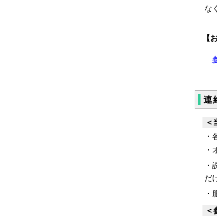
な
【
連
＜
・
・
・
だ
・
＜