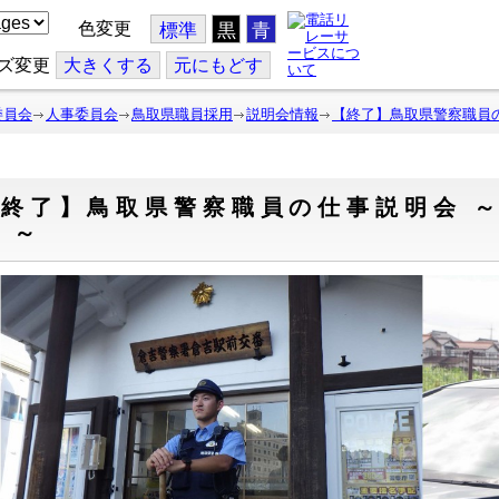
色変更
標準
黒
青
ズ変更
大
きくする
元
にもどす
委員会
人事委員会
鳥取県職員採用
説明会情報
【終了】鳥取県警察職員の仕事
終了】鳥取県警察職員の仕事説明会 ～ 2
 ～