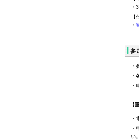
・3
【
・
参
・
・
・
【
・
・
い