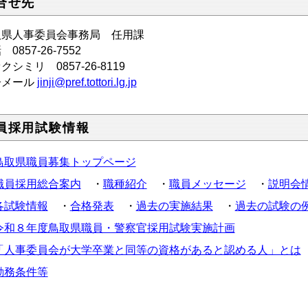
合せ先
取県人事委員会事務局 任用課
0857-26-7552
クシミリ 0857-26-8119
子メール
jinji@pref.tottori.lg.jp
員採用試験情報
鳥取県職員募集トップページ
職員採用総合案内
・
職種紹介
・
職員メッセージ
・
説明会
各試験情報
・
合格発表
・
過去の実施結果
・
過去の試験の
令和８年度鳥取県職員・警察官採用試験実施計画
「人事委員会が大学卒業と同等の資格があると認める人」とは
勤務条件等