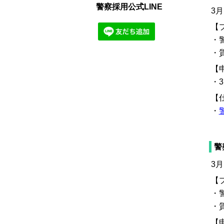
警察採用公式LINE
3月
【
・
・
【
・3
【
・
警
3月
【
・
・
【