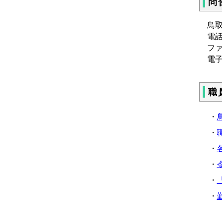
問
鳥
電話 
ファ
電
職
・
・
・
・
・
・