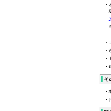
・
通
※
・
・
・
・
そ
・
・