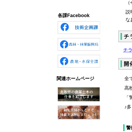
（
説
各課Facebook
な
チ
チラシ
開
全
関連ホームページ
高
「
♪
警