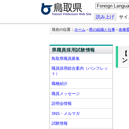
こ
の
ペ
ー
読み上げ
サイ
ジ
を
翻
現在の位置：
ホーム
県の組織と仕事
各種
訳
す
る
県職員採用試験情報
【
鳥取県職員募集
ン
職員採用総合案内（パンフレッ
ト）
職種紹介
職員メッセージ
説明会情報
SNS・メルマガ
試験情報