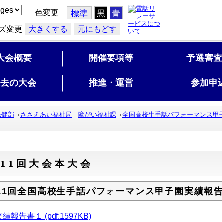
色変更
標準
黒
青
ズ変更
大
きくする
元
にもどす
大会概要
開催要項等
予選審査
過去の大会
推進・運営
参加申
保健部
ささえあい福祉局
障がい福祉課
全国高校生手話パフォーマンス甲
11回大会本大会
11回全国高校生手話パフォーマンス甲子園実績報
績報告書１ (pdf:1597KB)