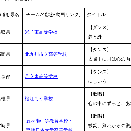
都道府県名
チーム名(演技動画リンク)
タイトル
【ダンス】
鳥取県
米子東高等学校
夢と絆
【ダンス】
福岡県
北九州市立高等学校
太陽手に月は心の両
【ダンス】
東京都
足立東高等学校
にじいろ
【歌唱】
島根県
松江ろう学校
心の中にずっと、あ
【歌唱】
五ヶ瀬中等教育学校・
宮崎県
被災、別れからの復
宮崎日本大学高等学校