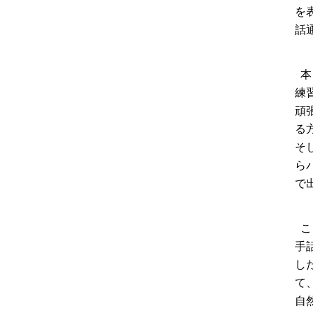
を
話
本
練
頑
る
そ
ら
で
こ
手
し
て
自