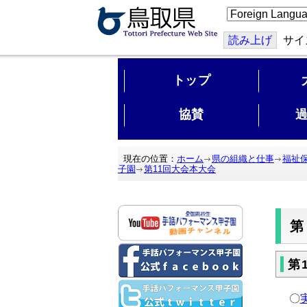
こ
の
ペ
ー
読み上げ
サイ
ジ
を
翻
トップ
訳
す
る
協賛
現在の位置：
ホーム
県の組織と仕事
福祉
子園
第11回大会本大会
第
第
〇
実