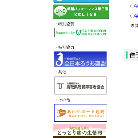
〇
実
〇
実
・特別協賛
※
・特別協力
佳
・共催
・その他