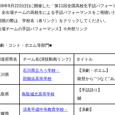
和6年9月22日(日)に開催した「第11回全国高校生手話パフォ
、全出場チームの高校生による手話パフォーマンスをご視聴い
視聴の際は、学校名（各リンク）をクリックしてください。
出場チームの手話パフォーマンス】※外部リンク
演劇・コント・ポエム等部門■
都道府県名
チーム名(演技動画リンク)
タイトル
石川県立ろう学校・
【演劇・ポエム】
石川県
田鶴浜高等学校
能登から‘’つなぐ
【手話語り】
鳥取県
鳥取城北高等学校
鍵
済美平成中等教育学校・
【演劇】
愛媛県