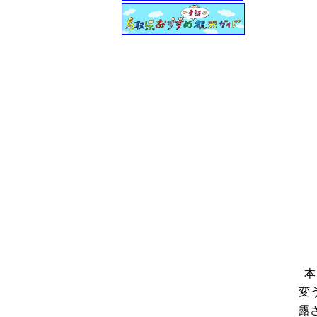
本
変
露