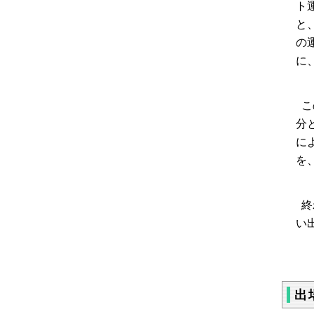
ト
と
の
に
こ
分
に
を
終
い
出