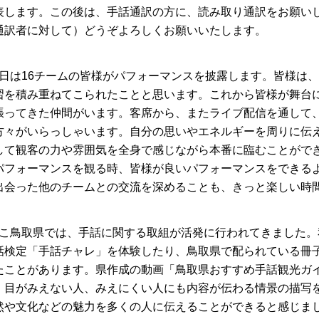
表します。この後は、手話通訳の方に、読み取り通訳をお願い
通訳者に対して）どうぞよろしくお願いいたします。
日は16チームの皆様がパフォーマンスを披露します。皆様は
習を積み重ねてこられたことと思います。これから皆様が舞台
張ってきた仲間がいます。客席から、またライブ配信を通して
方々がいらっしゃいます。自分の思いやエネルギーを周りに伝
して観客の力や雰囲気を全身で感じながら本番に臨むことがで
パフォーマンスを観る時、皆様が良いパフォーマンスをできる
出会った他のチームとの交流を深めることも、きっと楽しい時
こ鳥取県では、手話に関する取組が活発に行われてきました。
話検定「手話チャレ」を体験したり、鳥取県で配られている冊
たことがあります。県作成の動画「鳥取県おすすめ手話観光ガ
、目がみえない人、みえにくい人にも内容が伝わる情景の描写
然や文化などの魅力を多くの人に伝えることができると感じま