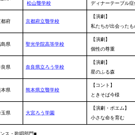
松山聾学校
ディナーテーブル症
【演劇】
京都府
京都府立聾学校
私たちが出会ったも
【演劇】
福島県
聖光学院高等学校
個性の尊重
【演劇】
奈良県
奈良県立ろう学校
星のふる森
【コント】
熊本県
熊本県立聾学校
ときそば今様
【演劇・ポエム】
埼玉県
大宮ろう学園
小さな命を育む
ダンス・歌唱部門■