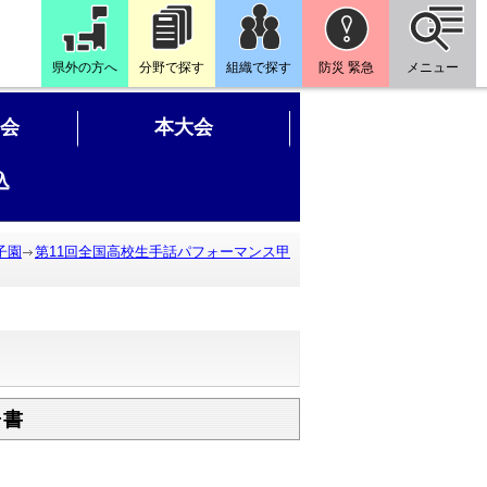
県外の方へ
分野で探す
組織で探す
防災 緊急
メニュー
会
本大会
込
子園
第11回全国高校生手話パフォーマンス甲
告書