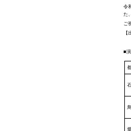
令
た
ご
【
■