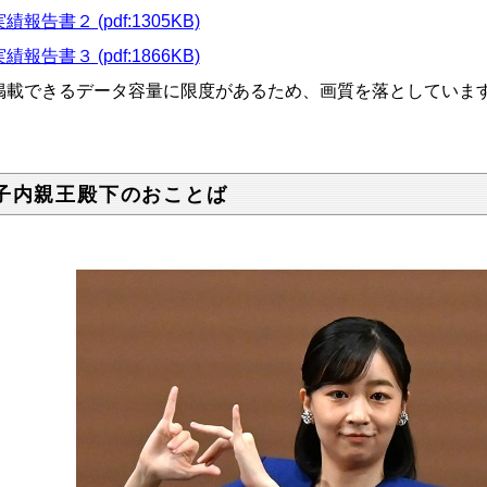
績報告書２ (pdf:1305KB)
績報告書３ (pdf:1866KB)
掲載できるデータ容量に限度があるため、画質を落としていま
子内親王殿下のおことば