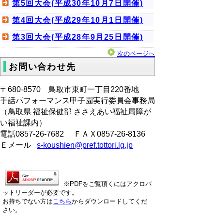
第5回大会(平成30年10月7日開催)
第4回大会(平成29年10月1日開催)
第3回大会(平成28年9月25日開催)
次のページへ
お問い合わせ先
〒680‐8570 鳥取市東町一丁目220番地
手話パフォーマンス甲子園実行委員会事務局
（鳥取県 福祉保健部 ささえあい福祉局障が
い福祉課内）
電話0857-26-7682 ＦＡＸ0857-26-8136
Ｅメール
s-koushien@pref.tottori.lg.jp
※PDFをご覧頂くにはアクロバ
ットリーダーが必要です。
お持ちでない方は
こちら
からダウンロードしてくだ
さい。