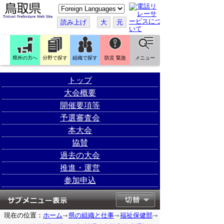
こ
の
ペ
読み上げ
大
元
ー
ジ
を
翻
訳
県外の方へ
分野で探す
組織で探す
防災 緊急
メニュー
す
る
トップ
大会概要
開催要項等
予選審査会
本大会
協賛
過去の大会
推進・運営
参加申込
現在の位置：
ホーム
県の組織と仕事
福祉保健部