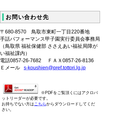
お問い合わせ先
〒680‐8570 鳥取市東町一丁目220番地
手話パフォーマンス甲子園実行委員会事務局
（鳥取県 福祉保健部 ささえあい福祉局障が
い福祉課内）
電話0857-26-7682 ＦＡＸ0857-26-8136
Ｅメール
s-koushien@pref.tottori.lg.jp
※PDFをご覧頂くにはアクロバ
ットリーダーが必要です。
お持ちでない方は
こちら
からダウンロードしてくだ
さい。
▲ページ上部に戻る
と
個人情報保護
|
リンクについて
|
著作権に