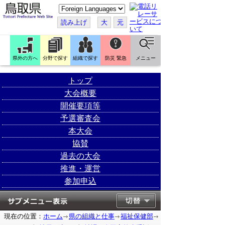
こ
の
ペ
読み上げ
大
元
ー
ジ
を
翻
訳
県外の方へ
分野で探す
組織で探す
防災 緊急
メニュー
す
る
トップ
大会概要
開催要項等
予選審査会
本大会
協賛
過去の大会
推進・運営
参加申込
現在の位置：
ホーム
県の組織と仕事
福祉保健部