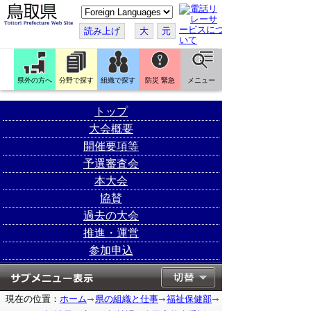
こ
の
ペ
読み上げ
大
元
ー
ジ
を
翻
訳
県外の方へ
分野で探す
組織で探す
防災 緊急
メニュー
す
る
トップ
大会概要
開催要項等
予選審査会
本大会
協賛
過去の大会
推進・運営
参加申込
現在の位置：
ホーム
県の組織と仕事
福祉保健部