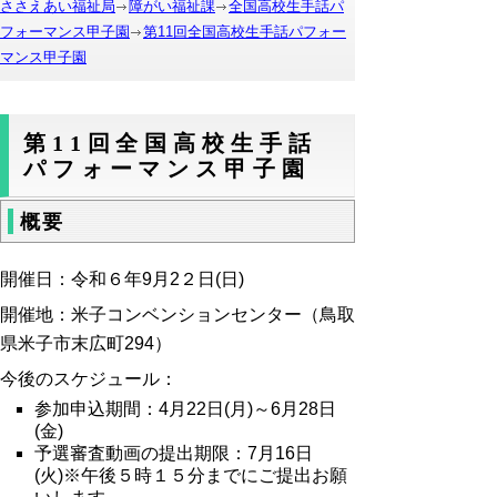
ささえあい福祉局
障がい福祉課
全国高校生手話パ
フォーマンス甲子園
第11回全国高校生手話パフォー
マンス甲子園
第11回全国高校生手話
パフォーマンス甲子園
概要
開催日：令和６年9月2２日(日)
開催地：米子コンベンションセンター（鳥取
県米子市
末広町294
）
今後のスケジュール：
参加申込期間：4月22日(月)～6月28日
(金)
予選審査動画の提出期限：7月16日
(火)※午後５時１５分までにご提出お願