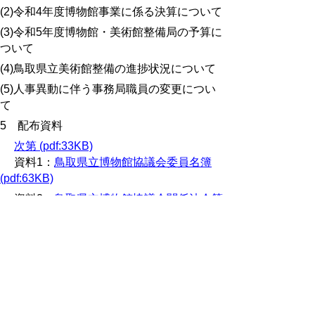
(2)
令和4年度博物館事業に係る決算について
(3)
令和5年度博物館・美術館整備局の予算に
ついて
(4)
鳥取県立美術館整備の進捗状況について
(5)
人事異動に伴う事務局職員の変更につい
て
5 配布資料
次第 (pdf:33KB)
資料1：
鳥取県立博物館協議会委員名簿
(pdf:63KB)
資料2：
鳥取県立博物館協議会関係法令等
(pdf:58KB)
資料3-1：
博物館法の改正に伴う博物館登
録について (pdf:58KB)
資料3-2：
博物館登録の関係資料(1)
(pdf:788KB)
資料4-1：
鳥取県立博物館の改修整備につ