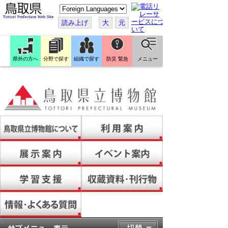
こ
の
ペ
読み上げ
大
元
ー
ジ
を
翻
訳
県外の方へ
分野で探す
組織で探す
防災 緊急
メニュー
す
る