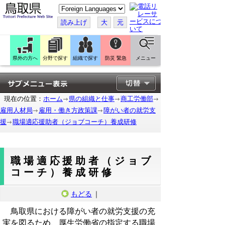
こ
の
ペ
読み上げ
大
元
ー
ジ
を
翻
訳
県外の方へ
分野で探す
組織で探す
防災 緊急
メニュー
す
る
現在の位置：
ホーム
県の組織と仕事
商工労働部
雇用人材局
雇用・働き方政策課
障がい者の就労支
援
職場適応援助者（ジョブコーチ）養成研修
職場適応援助者（ジョブ
コーチ）養成研修
もどる
｜
鳥取県における障がい者の就労支援の充
実を図るため、
厚生労働省の指定する職場