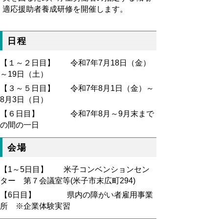
適応援助者養成研修を開催します
。
日程
【１～２日目】 令和7
年7月18
日（金）
～19
日（土）
【３～５日目】 令和7
年8月1日（金）～
8月3日（日）
【６日目】 令和7
年8月～9月末まで
の間の一日
会場
【1～5日目】 米子コンベンションセン
ター 第７会議室等(米子市末広町294)
【6日目】 県内の障がい者雇用事業
所 ※企業体験実習